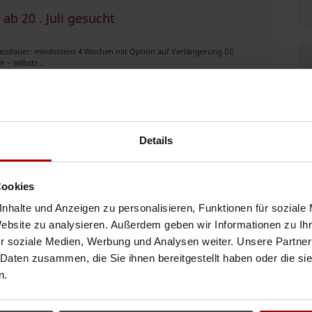
 ab 20 . Juli gesucht
satzdauer: mindestens 4 Wochen mit Option auf Verlängerung 👷‍♂️
 – selbsts ..
16.07.2026
Details
ucht
von 24 bis 30 m². Das Material wird bauseits zur Verfügung gestellt. ..
Cookies
04.07.2026
nhalte und Anzeigen zu personalisieren, Funktionen für soziale
Website zu analysieren. Außerdem geben wir Informationen zu I
r soziale Medien, Werbung und Analysen weiter. Unsere Partner
 Daten zusammen, die Sie ihnen bereitgestellt haben oder die s
n.
ssige Partnerunternehmen bzw. qualifizierte Elektrikerteams für
 Standorte und ..