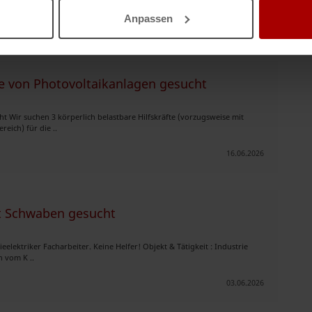
Anpassen
01.07.2026
age von Photovoltaikanlagen gesucht
t Wir suchen 3 körperlich belastbare Hilfskräfte (vorzugsweise mit
eich) für die ..
16.06.2026
kt Schwaben gesucht
elektriker Facharbeiter. Keine Helfer! Objekt & Tätigkeit : Industrie
n vom K ..
03.06.2026