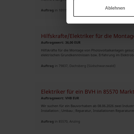
Ablehnen
Auftrag
in 10115, Berlin
Hilfskrafte/Elektriker für die Mont
Auftragswert: 36,00 EUR
Hilfskräfte für die Montage von Photovoltaikanlagen gesuch
elektrischen Grundkenntnissen bzw. Erfahrung im Elektrober
Auftrag
in 79837, Dachsberg (Südschwarzwald)
Elektriker für ein BVH in 85570 Mar
Auftragswert: VHB EUR
Wir suchen für ein Bauvorhaben ab 08.06.2026 zwei Industrie
Installation ; Umbau ; Reparatur, Installationen Reparature
Auftrag
in 85570, Anzing