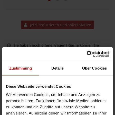
Jetzt registrieren und sofort starten
Sie haben noch offene Fragen? Gerne können Sie
unseren
Support kontaktieren
.
Zustimmung
Details
Über Cookies
ANZEIGEN
Auftrag vergeben
Diese Webseite verwendet Cookies
Auftrag suchen
Wir verwenden Cookies, um Inhalte und Anzeigen zu
personalisieren, Funktionen für soziale Medien anbieten
Aktuelle Aufträge
zu können und die Zugriffe auf unsere Website zu
Aktuelle Gesuche
analysieren. Außerdem geben wir Informationen zu Ihrer