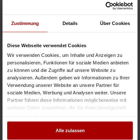
Fliesenleger für ein BV in Diepholz gesucht
Auftragswert: VHB EUR
Wir suchen für ein BV in Diepholz zwei bis drei Fliesenleger Facharbeiter.
Zustimmung
Details
Über Cookies
Start : ab Mittwoch 29.07.2026 Ort : D- 49356 Diepholz Manpower : 2 – 3
Facharbeiter Fliesenleger ! Keine Helfer- d ..
Auftrag
in 49356, Diepholz
22.07.2026
Diese Webseite verwendet Cookies
Wir verwenden Cookies, um Inhalte und Anzeigen zu
Fliesenleger für ein BV in 01099 Dresden gesucht
personalisieren, Funktionen für soziale Medien anbieten
Auftragswert: VHB EUR
zu können und die Zugriffe auf unsere Website zu
Ab sofort suchen wir zwei bis drei Fliesenleger für ein Bauvorhaben in
analysieren. Außerdem geben wir Informationen zu Ihrer
Dresden. Einsatzdauer: 2 Wochen mit Folgebaustelle Tätigkeit: Treppenhaus
Verwendung unserer Website an unsere Partner für
und Bodenfliesen in den Formaten 120x60 Arbeit ..
soziale Medien, Werbung und Analysen weiter. Unsere
Auftrag
in 01099, Dresden
22.07.2026
Partner führen diese Informationen möglicherweise mit
weiteren Daten zusammen, die Sie ihnen bereitgestellt
haben oder die sie im Rahmen Ihrer Nutzung der Dienste
Weitere Premium-Aufträge
gesammelt haben.
Alle zulassen