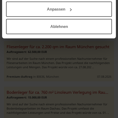
Fliesenleger für ca. 2.000 qm im Raum Hohenbrunn gesucht
Auftragswert: 63.500,00 EUR
Anpassen
Wir sind auf der Suche nach einem professionellen Nachunternehmer für
Fliesen- und Plattenarbeiten im Raum Hohenbrunn bei München. Das
Projekt umfasst die nachfolgenden Leistungen und Mengen. Das P ..
Ablehnen
Premium-Auftrag
in 85662, Hohenbrunn
07.08.2026
Fliesenleger für ca. 2.200 qm im Raum München gesucht
Auftragswert: 62.500,00 EUR
Wir sind auf der Suche nach einem professionellen Nachunternehmer für
Fliesenarbeiten im Raum München. Das Projekt umfasst die nachfolgenden
Leistungen und Mengen. Das Projekt würde von ca. 27.08.202 ..
Premium-Auftrag
in 80636, München
07.08.2026
Bodenleger für ca. 760 m² Linoleum Verlegung im Raum Dachau gesucht
Auftragswert: 15.000,00 EUR
Wir sind auf der Suche nach einem professionellen Nachunternehmer für
Bodenbelagsarbeiten im Raum Dachau. Das Projekt umfasst die
nachfolgenden Leistungen und Preise und das Projekt würde von ca. 01. ..