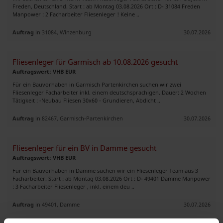
Freden, Deutschland. Start : ab Montag 03.08.2026 Ort : D- 31084 Freden
Manpower : 2 Facharbeiter Fliesenleger ! Keine ..
Auftrag
in 31084, Winzenburg
30.07.2026
Fliesenleger für Garmisch ab 10.08.2026 gesucht
Auftragswert: VHB EUR
Für ein Bauvorhaben in Garmisch Partenkirchen suchen wir zwei
Fliesenleger Facharbeiter inkl. einem deutschsprachigen. Dauer: 2 Wochen
Tätigkeit : -Neubau Fliesen 30x60 - Grundieren, Abdicht ..
Auftrag
in 82467, Garmisch-Partenkirchen
30.07.2026
Fliesenleger für ein BV in Damme gesucht
Auftragswert: VHB EUR
Für ein Bauvorhaben in Damme suchen wir ein Fliesenleger Team aus 3
Facharbeiter. Start : ab Montag 03.08.2026 Ort : D- 49401 Damme Manpower
: 3 Facharbeiter Fliesenleger , inkl. einem deu ..
Auftrag
in 49401, Damme
30.07.2026