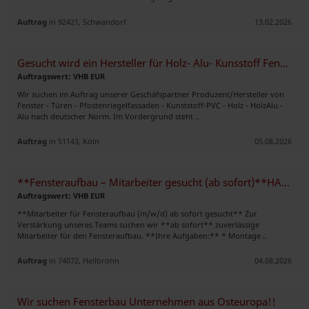
Auftrag
in 92421, Schwandorf
13.02.2026
Gesucht wird ein Hersteller für Holz- Alu- Kunsstoff Fenster und Türen
Auftragswert: VHB EUR
Wir suchen im Auftrag unserer Geschäfspartner Produzent/Hersteller von
Fenster - Türen - Pfostenriegelfassaden - Kunststoff-PVC - Holz - HolzAlu -
Alu nach deutscher Norm. Im Vordergrund steht ..
Auftrag
in 51143, Köln
05.08.2026
**Fensteraufbau – Mitarbeiter gesucht (ab sofort)**HANNOVER
Auftragswert: VHB EUR
**Mitarbeiter für Fensteraufbau (m/w/d) ab sofort gesucht** Zur
Verstärkung unseres Teams suchen wir **ab sofort** zuverlässige
Mitarbeiter für den Fensteraufbau. **Ihre Aufgaben:** * Montage ..
Auftrag
in 74072, Heilbronn
04.08.2026
Wir suchen Fensterbau Unternehmen aus Osteuropa!!