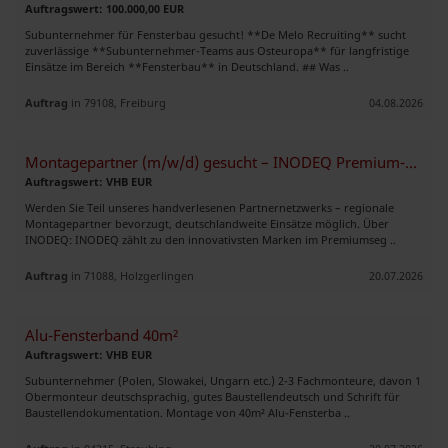
Auftragswert: 100.000,00 EUR
Subunternehmer für Fensterbau gesucht! **De Melo Recruiting** sucht
zuverlässige **Subunternehmer-Teams aus Osteuropa** für langfristige
Einsätze im Bereich **Fensterbau** in Deutschland. ## Was ..
Auftrag
in 79108, Freiburg
04.08.2026
Montagepartner (m/w/d) gesucht – INODEQ Premium-Beschattungssysteme
Auftragswert: VHB EUR
Werden Sie Teil unseres handverlesenen Partnernetzwerks – regionale
Montagepartner bevorzugt, deutschlandweite Einsätze möglich. Über
INODEQ: INODEQ zählt zu den innovativsten Marken im Premiumseg ..
Auftrag
in 71088, Holzgerlingen
20.07.2026
Alu-Fensterband 40m²
Auftragswert: VHB EUR
Subunternehmer (Polen, Slowakei, Ungarn etc.) 2-3 Fachmonteure, davon 1
Obermonteur deutschsprachig, gutes Baustellendeutsch und Schrift für
Baustellendokumentation. Montage von 40m² Alu-Fensterba ..