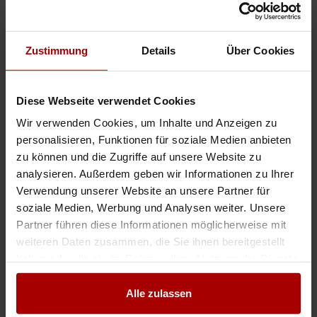
Wartung und Reparaturen) von Wärmepumpen-Systemen (Luft-Wasser-Sol
..
Premium-Auftrag
in 13465, Berlin
31.07.2026
Zustimmung
Details
Über Cookies
Konzessionsträger / Betriebsleiter (m/w/d) im Bereich SHK gesucht!
Diese Webseite verwendet Cookies
Auftragswert: VHB EUR
Zur Verstärkung unseres Teams suchen wir für die Görres Facility
Wir verwenden Cookies, um Inhalte und Anzeigen zu
Management GmbH einen qualifizierten Konzessionsträger als
personalisieren, Funktionen für soziale Medien anbieten
Betriebsleiter (m/w/d) im Bereich SHK. Sie übernehmen die fachliche
Verantwo ..
zu können und die Zugriffe auf unsere Website zu
analysieren. Außerdem geben wir Informationen zu Ihrer
Premium-Auftrag
in 53947, Nettersheim
22.06.2026
Verwendung unserer Website an unsere Partner für
soziale Medien, Werbung und Analysen weiter. Unsere
Monteure/Subunternehmer für Einbau von Wärmepumpen gesucht
Partner führen diese Informationen möglicherweise mit
Auftragswert: 700.000,00 EUR
weiteren Daten zusammen, die Sie ihnen bereitgestellt
**Wärmepumpen-Installationsbetriebe gesucht – bundesweit |
haben oder die sie im Rahmen Ihrer Nutzung der Dienste
Langfristige Zusammenarbeit | 20–30 Aufträge/Monat** Unser
gesammelt haben.
Unternehmen ist ein wachsendes Unternehmen für Wärmepumpen,
Photovoltaik und En ..
Alle zulassen
Premium-Auftrag
in 70180, Stuttgart
03.08.2026