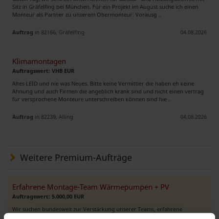
Sitz in Gräfelfing bei München. Für ein Projekt im August suche ich einen
Monteur als Partner zu unserem Obermonteur. Vorausg ..
Auftrag
in 82166, Gräfelfing
04.08.2026
Klimamontagen
Auftragswert: VHB EUR
Altes LEID und nie was Neues. Bitte keine Vermittler die haben eh keine
Ahnung und auch Firmen die angeblich krank sind und nicht einen vertrag
für versprochene Monteure unterschreiben können sind hie ..
Auftrag
in 82239, Alling
04.08.2026
Weitere Premium-Aufträge
Erfahrene Montage-Team Wärmepumpen + PV
Auftragswert: 5.000,00 EUR
Wir suchen bundesweit zur Verstärkung unserer Teams, erfahrene
Fachhandwerker für die elektrische und hydraulische Installation (auch