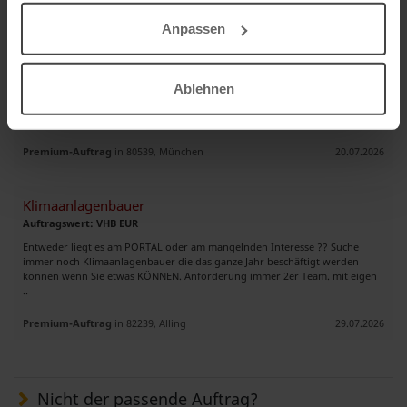
Anpassen
HLS Nachunternehmer für ein Objekt mit 115 Wohneinheiten gesucht
Auftragswert: VHB EUR
Ablehnen
Wir suchen für ein Objekt in Bayern einen erfahrenen Nachunternehmer
für die gesamte Heizung-Sanitär-Lüftungsinstallation. Material wird durch
AG gestellt. Abrechnung nach Vereinbarung. Beginn Oktob ..
Premium-Auftrag
in 80539, München
20.07.2026
Klimaanlagenbauer
Auftragswert: VHB EUR
Entweder liegt es am PORTAL oder am mangelnden Interesse ?? Suche
immer noch Klimaanlagenbauer die das ganze Jahr beschäftigt werden
können wenn Sie etwas KÖNNEN. Anforderung immer 2er Team. mit eigen
..
Premium-Auftrag
in 82239, Alling
29.07.2026
Nicht der passende Auftrag?