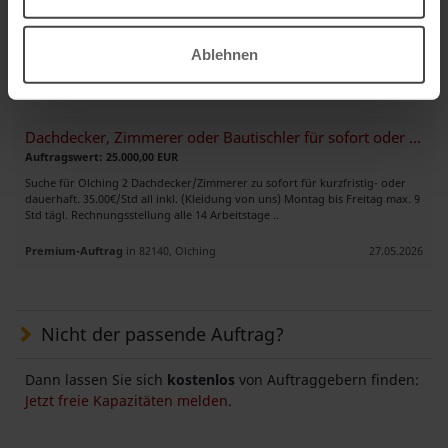
SUCHE eine erfahrene Montagekolonne für die Montage von Pfosten-
Riegel-Fassaden für eines unserer Projekte in Berlin. Ausführung ab Mitte
Juni 2026. ..
Ablehnen
Premium-Auftrag
in 12107, Berlin
27.05.2026
Dachdecker, Zimmerer oder Bautischler für sofort oder später
Auftragswert: 25.000,00 EUR
Suche für Olching 2 Dachdecker/Zimmerer zu sofort für kurzfristig- oder
dauerhaft. 35.00€/Std all inkl. (Kleidung von uns) Montag bis Freitag max. 9
Std tägl. Rechnungsstellung alle 14 Arbeitstage ..
Premium-Auftrag
in 82140, Olching
27.05.2026
Nicht der passende Auftrag?
Dann lassen Sie sich
kostenlos
von Auftraggebern finden:
Jetzt freie Kapazitäten melden.