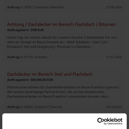
Auftrag
in 38707, Clausthal-Zellerfeld
27.04.2026
Achtung / Dachdecker im Bereich Flachdach / Bitumen
Auftragswert: VHB EUR
Guten Tag, wir suchen aktuell für unseren Kunden 5 Dachdecker Für uns
steht ein Einsatz im Raum Dresden an – ASAP Eckdaten: • Start: Juli •
Einsatzort: Hof und Umgebung • Personal 5 x Dachdeck ..
Auftrag
in 01159, Dresden
21.01.2026
Dachdecker im Bereich Steil und Flachdach
Auftragswert: 500.000,00 EUR
Partnerunternehmen für Dachdeckerarbeiten im Raum Frankfurt gesucht!
Wir suchen zuverlässige Partnerfirmen, die uns bei anstehenden
Dachdeckerarbeiten im Raum Frankfurt unterstützen können. Aktu ..
Auftrag
in 65843, Sulzbach (Taunus)
24.10.2025