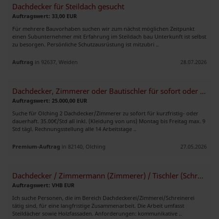
Dachdecker für Steildach gesucht
Auftragswert: 33,00 EUR
Für mehrere Bauvorhaben suchen wir zum nächst möglichen Zeitpunkt
einen Subunternehmer mit Erfahrung im Steildach bau Unterkunft ist selbst
zu besorgen. Persönliche Schutzausrüstung ist mitzubri ..
Auftrag
in 92637, Weiden
28.07.2026
Dachdecker, Zimmerer oder Bautischler für sofort oder später
Auftragswert: 25.000,00 EUR
Suche für Olching 2 Dachdecker/Zimmerer zu sofort für kurzfristig- oder
dauerhaft. 35.00€/Std all inkl. (Kleidung von uns) Montag bis Freitag max. 9
Std tägl. Rechnungsstellung alle 14 Arbeitstage ..
Premium-Auftrag
in 82140, Olching
27.05.2026
Dachdecker / Zimmermann (Zimmerer) / Tischler (Schreiner)
Auftragswert: VHB EUR
Ich suche Personen, die im Bereich Dachdeckerei/Zimmerei/Schreinerei
tätig sind, für eine langfristige Zusammenarbeit. Die Arbeit umfasst
Steildächer sowie Holzfassaden. Anforderungen: kommunikative ..