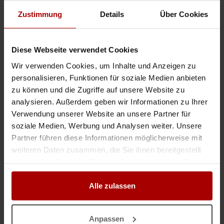
Weitere Premium-Aufträge
Zustimmung
Details
Über Cookies
Erfahrene Fassadenmonteure für Baustelle in Bonn gesucht
Auftragswert: VHB EUR
Diese Webseite verwendet Cookies
Erfahrene Fassadenmonteure für Baustelle in Bonn gesucht Für ein
Bauvorhaben in Bonn suchen wir ab circa September erfahrene und
Wir verwenden Cookies, um Inhalte und Anzeigen zu
zuverlässige Fassadenmonteure beziehungsweise eine eingespielte Mont ..
personalisieren, Funktionen für soziale Medien anbieten
zu können und die Zugriffe auf unsere Website zu
Premium-Auftrag
in 53227, Bonn
05.08.2026
analysieren. Außerdem geben wir Informationen zu Ihrer
Verwendung unserer Website an unsere Partner für
Erfahrene Fassadenbauer (WDVS) / Kolonnen
soziale Medien, Werbung und Analysen weiter. Unsere
Auftragswert: 200.000,00 EUR
Partner führen diese Informationen möglicherweise mit
Für mehrere Bauprojekte in Köln und Umgebung suchen wir aktuell 3–4
weiteren Daten zusammen, die Sie ihnen bereitgestellt
erfahrene Kolonnen oder einzelne Mitarbeiter im Bereich Fassadenbau
(WDVS). Pro Quadratmeter 35 € bis 50 €. Projektumfang: WDV ..
haben oder die sie im Rahmen Ihrer Nutzung der Dienste
gesammelt haben.
Premium-Auftrag
in 50677, Köln
24.06.2026
Alle zulassen
SUCHE Montagekolonne PR-Fassade
Auftragswert: 25.000,00 EUR
Anpassen