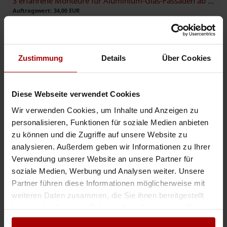
3 erfahrene Monteure für Aluminium-Glas-Fassaden ab 10.08 gesucht
Auftragswert: 34,00 EUR
Wir suchen 3 erfahrene Monteure für Aluminium-Glas-Fassaden. Für ein
Projekt suchen wir ab sofort drei erfahrene Fachkräfte mit Kenntnissen im
Aluminium-Glas-Fassadenbau. Die Arbeiten umfassen die ..
Zustimmung
Details
Über Cookies
Auftrag
in 17335, Strasburg (Uckermark)
05.08.2026
Diese Webseite verwendet Cookies
Weitere Premium-Aufträge
Wir verwenden Cookies, um Inhalte und Anzeigen zu
personalisieren, Funktionen für soziale Medien anbieten
Erfahrene Fassadenbauer (WDVS) / Kolonnen
zu können und die Zugriffe auf unsere Website zu
Auftragswert: 200.000,00 EUR
analysieren. Außerdem geben wir Informationen zu Ihrer
Für mehrere Bauprojekte in Köln und Umgebung suchen wir aktuell 3–4
Verwendung unserer Website an unsere Partner für
erfahrene Kolonnen oder einzelne Mitarbeiter im Bereich Fassadenbau
(WDVS). Pro Quadratmeter 35 € bis 50 €. Projektumfang: WDV ..
soziale Medien, Werbung und Analysen weiter. Unsere
Partner führen diese Informationen möglicherweise mit
Premium-Auftrag
in 50677, Köln
24.06.2026
weiteren Daten zusammen, die Sie ihnen bereitgestellt
haben oder die sie im Rahmen Ihrer Nutzung der Dienste
SUCHE Montagekolonne PR-Fassade
gesammelt haben.