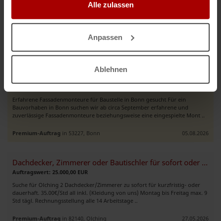
Auftragswert: 25.000,00 EUR
Alle zulassen
SUCHE eine erfahrene Montagekolonne für die Montage von Pfosten-
Riegel-Fassaden für eines unserer Projekte in Berlin. Ausführung ab Mitte
Juni 2026. ..
Anpassen
Premium-Auftrag
in 12107, Berlin
27.05.2026
Ablehnen
Erfahrene Fassadenmonteure für Baustelle in Bonn gesucht
Auftragswert: VHB EUR
Erfahrene Fassadenmonteure für Baustelle in Bonn gesucht Für ein
Bauvorhaben in Bonn suchen wir ab circa September erfahrene und
zuverlässige Fassadenmonteure beziehungsweise eine eingespielte Mont ..
Premium-Auftrag
in 53227, Bonn
05.08.2026
Dachdecker, Zimmerer oder Bautischler für sofort oder später
Auftragswert: 25.000,00 EUR
Suche für Olching 2 Dachdecker/Zimmerer zu sofort für kurzfristig- oder
dauerhaft. 35.00€/Std all inkl. (Kleidung von uns) Montag bis Freitag max. 9
Std tägl. Rechnungsstellung alle 14 Arbeitstage ..
Premium-Auftrag
in 82140, Olching
27.05.2026