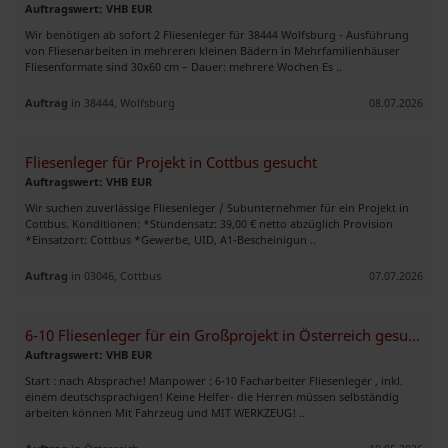
Auftragswert: VHB EUR
Wir benötigen ab sofort 2 Fliesenleger für 38444 Wolfsburg - Ausführung
von Fliesenarbeiten in mehreren kleinen Bädern in Mehrfamilienhäuser
Fliesenformate sind 30x60 cm – Dauer: mehrere Wochen Es ..
Auftrag
in 38444, Wolfsburg
08.07.2026
Fliesenleger für Projekt in Cottbus gesucht
Auftragswert: VHB EUR
Wir suchen zuverlässige Fliesenleger / Subunternehmer für ein Projekt in
Cottbus. Konditionen: *Stundensatz: 39,00 € netto abzüglich Provision
*Einsatzort: Cottbus *Gewerbe, UID, A1-Bescheinigun ..
Auftrag
in 03046, Cottbus
07.07.2026
6-10 Fliesenleger für ein Großprojekt in Österreich gesucht!
Auftragswert: VHB EUR
Start : nach Absprache! Manpower : 6-10 Facharbeiter Fliesenleger , inkl.
einem deutschsprachigen! Keine Helfer- die Herren müssen selbständig
arbeiten können Mit Fahrzeug und MIT WERKZEUG! ..