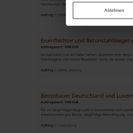
Handwerker, die Holz lieben, aber kein Problem mit dem ra
Ablehnen
Auftrag
in 93495, Weiding
Eisenflechter und Betonstahlbieger 
Auftragswert: VHB EUR
Du hast keine Lust auf halbe Sachen, quatschst nicht lange,
Eisenbiegerei und unsere Baustellen. Leute, die wissen, wie
Auftrag
in 93495, Weiding
Betonbauer Deutschland und Luxe
Auftragswert: VHB EUR
Für ein langfristiges Bauprojekt in Deutschland und Luxem
Arbeitsstunden pro Woche, langfristige Beschäftigung, sofor
Auftrag
in Luxemburg