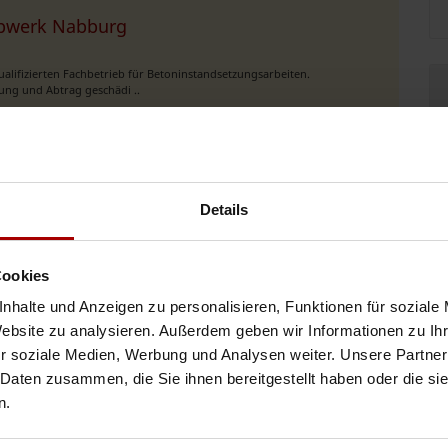
mpwerk Nabburg
lifizierten Fachbetrieb für Betoninstandsetzungsarbeiten.
ung und Abtrag geschädi ..
05.08.2026
teilwerk (m/w/d)
Details
etonfertigteilwerk suchen wir handwerklich geschickte Mitarbeiter, die
Cookies
 absolute Mill ..
nhalte und Anzeigen zu personalisieren, Funktionen für soziale
05.08.2026
Website zu analysieren. Außerdem geben wir Informationen zu I
r soziale Medien, Werbung und Analysen weiter. Unsere Partner
 Daten zusammen, die Sie ihnen bereitgestellt haben oder die s
onbauarbeiten im Fertigteilwerk
n.
 wird. Deshalb suchen wir für unsere Fertigteilproduktion echte