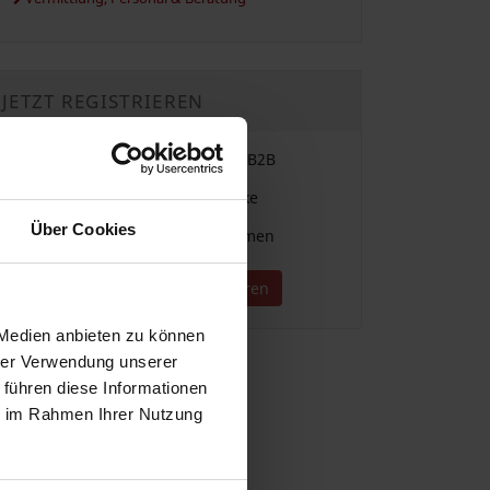
JETZT REGISTRIEREN
Einfache Vergabe & Suche im B2B
Für alle Branchen und Gewerke
Über Cookies
Direkter Kontakt zu Unternehmen
Jetzt kostenlos registrieren
 Medien anbieten zu können
hrer Verwendung unserer
 führen diese Informationen
ie im Rahmen Ihrer Nutzung