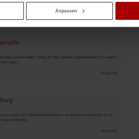
uen Umfeld eines Beto ..
Anpassen
05.08.2026
gesucht
 sondern packst lieber richtig an? Wir suchen echte Malocher für unsere
 man zupac ..
05.08.2026
mburg
burg suchen wir erfahrene Betonbauer. Kostenlose Unterkunft, ca. 50
tiger Arbeitsbe ..
04.08.2026