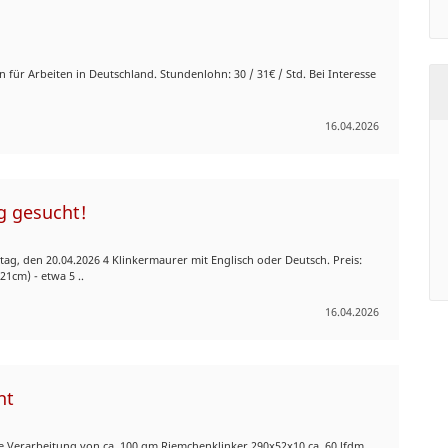
n für Arbeiten in Deutschland. Stundenlohn: 30 / 31€ / Std. Bei Interesse
16.04.2026
g gesucht!
, den 20.04.2026 4 Klinkermaurer mit Englisch oder Deutsch. Preis:
21cm) - etwa 5 ..
16.04.2026
ht
die Verarbeitung von ca. 100 qm Riemchenklinker 290x52x10 ca. 60 lfdm