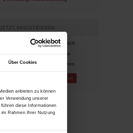
JETZT REGISTRIEREN
Einfache Vergabe & Suche im B2B
Für alle Branchen und Gewerke
Über Cookies
Direkter Kontakt zu Unternehmen
Jetzt kostenlos registrieren
 Medien anbieten zu können
hrer Verwendung unserer
 führen diese Informationen
ie im Rahmen Ihrer Nutzung