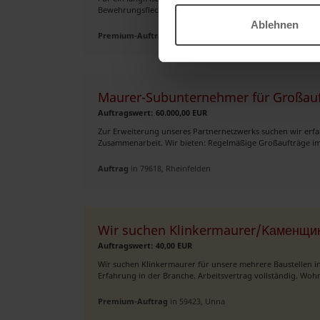
Bewehrungsflechter Wir bieten: ✅ 21,00 € pro Stunde ✅ Kos
Ablehnen
Premium-Auftrag
in 40210, Düsseldorf
Maurer-Subunternehmer für Großauf
Auftragswert: 60.000,00 EUR
Zur Erweiterung unseres Partnernetzwerks suchen wir erfah
Zusammenarbeit. Wir bieten: Regelmäßige Großaufträge i
Auftrag
in 79618, Rheinfelden
Wir suchen Klinkermaurer/Kаменщик
Auftragswert: 40,00 EUR
Wir suchen Klinkermaurer für unsere mehrere Baustellen 
Erfahrung in der Branche. Arbeitsvertrag vollständig. W
Premium-Auftrag
in 59423, Unna