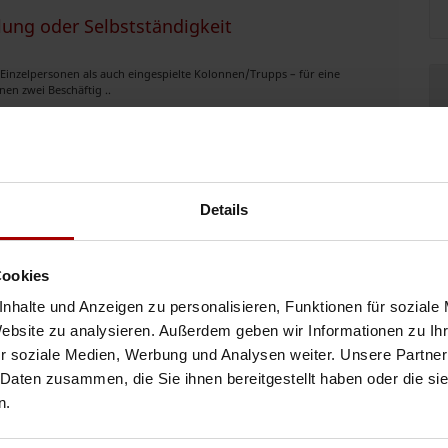
lung oder Selbstständigkeit
Einzelpersonen als auch eingespielte Kolonnen/Trupps – für eine
en zwei Beschäftig ..
07.08.2026
 gesucht
Details
Koblenz für die Erstellung eines 3 Familienhaus . Ausführung ab Herbst
Cookies
nhalte und Anzeigen zu personalisieren, Funktionen für soziale
06.08.2026
Website zu analysieren. Außerdem geben wir Informationen zu I
r soziale Medien, Werbung und Analysen weiter. Unsere Partner
 Daten zusammen, die Sie ihnen bereitgestellt haben oder die s
n.
erfahrene: Maurer (Mauerer) Betonbauer Eisenflechter /