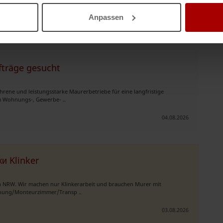
tenlose Unterkunft ..
Anpassen
06.08.2026
träge gesucht
rene und leistungsstarke Maurerbetriebe für eine langfristige
m Wohnungs-, Gewerbe- ..
04.08.2026
и Klinker
in NRW. Wir machen nur Klinkerarbeit und brauchen Murer mit
ohnung/Monteurzimmer/Transp ..
03.08.2026