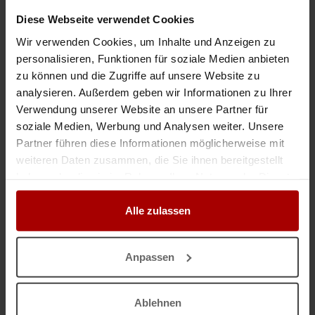
Auftrag
in 21465, Reinbek
06.10.2025
Diese Webseite verwendet Cookies
Wir verwenden Cookies, um Inhalte und Anzeigen zu
personalisieren, Funktionen für soziale Medien anbieten
ANZEIGEN
zu können und die Zugriffe auf unsere Website zu
analysieren. Außerdem geben wir Informationen zu Ihrer
Verwendung unserer Website an unsere Partner für
Auftrag vergeben
soziale Medien, Werbung und Analysen weiter. Unsere
Auftrag suchen
Partner führen diese Informationen möglicherweise mit
weiteren Daten zusammen, die Sie ihnen bereitgestellt
Aktuelle Aufträge
haben oder die sie im Rahmen Ihrer Nutzung der Dienste
Aktuelle Gesuche
gesammelt haben.
Alle zulassen
Aktuelle Premium-Aufträge
Aktuelle Premium-Gesuche
Anpassen
KATEGORIEN
Ablehnen