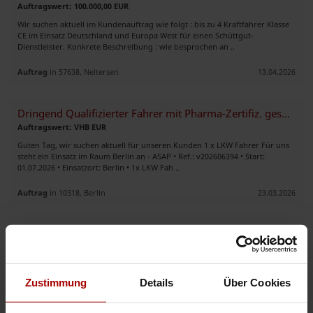
Auftragswert: 100.000,00 EUR
Wir suchen aktuell im Kundenauftrag wie folgt : bis zu 4 Kraftfahrer Klasse
CE im Einsatz Deutschland und Europa West für einen Schüttgut-
Dienstleister. Konkrete Beschreibung : wie besprochen an ..
Auftrag
in 57638, Neitersen
13.04.2026
Dringend Qualifizierter Fahrer mit Pharma-Zertifiz. gesucht
Auftragswert: VHB EUR
Guten Tag, wir suchen aktuell für unseren Kunden 1 x LKW Fahrer Für uns
steht ein Einsatz im Raum Berlin an - ASAP • Ref.: v202606394 • Start:
01.07.2026 • Einsatzort: Berlin • 1x LKW Fah ..
Auftrag
in 10318, Berlin
23.03.2026
Unterstützung im Transportbereich
Auftragswert: VHB EUR
Sehr geehrte Damen und Herren, mein Name ist Patrick Pinz von der
Rent.Group (Party.Rent | Fair.Rent | Office.Rent). Wir stehen für
Zustimmung
Details
Über Cookies
nachhaltige Mietmöbel, innovative Raumlösungen und einen Serv ..