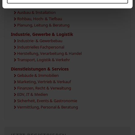
Handwerk, Haus & Bau
Ausbau & Installation
Rohbau, Hoch- & Tiefbau
Planung, Leitung & Beratung
Industrie, Gewerbe & Logistik
Industrie- & Gewerbebau
Industrielles Fachpersonal
Herstellung, Verarbeitung & Handel
Transport, Logistik & Verkehr
Dienstleistungen & Services
Gebäude & Immobilien
Marketing, Vertrieb & Verkauf
Finanzen, Recht & Verwaltung
EDV, IT & Medien
Sicherheit, Events & Gastronomie
Vermittlung, Personal & Beratung