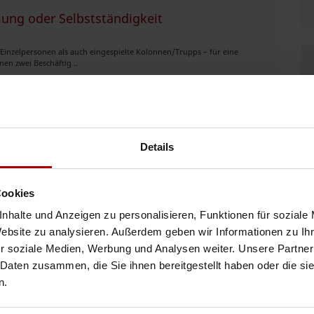
lung oder Selbstständigkeit
Einzelpersonen als auch eingespielte Kolonnen/Trupps – für eine
en zwei Beschäftig ..
07.08.2026
 gesucht
Details
Koblenz für die Erstellung eines 3 Familienhaus . Ausführung ab Herbst
Cookies
nhalte und Anzeigen zu personalisieren, Funktionen für soziale
06.08.2026
Website zu analysieren. Außerdem geben wir Informationen zu I
r soziale Medien, Werbung und Analysen weiter. Unsere Partner
 Daten zusammen, die Sie ihnen bereitgestellt haben oder die s
n.
erfahrene: Maurer (Mauerer) Betonbauer Eisenflechter /