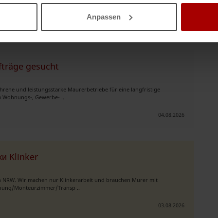
tenlose Unterkunft ..
Anpassen
06.08.2026
träge gesucht
rene und leistungsstarke Maurerbetriebe für eine langfristige
m Wohnungs-, Gewerbe- ..
04.08.2026
и Klinker
in NRW. Wir machen nur Klinkerarbeit und brauchen Murer mit
ohnung/Monteurzimmer/Transp ..
03.08.2026