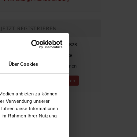
JETZT REGISTRIEREN
Einfache Vergabe & Suche im B2B
Für alle Branchen und Gewerke
Über Cookies
Direkter Kontakt zu Unternehmen
Jetzt kostenlos registrieren
 Medien anbieten zu können
hrer Verwendung unserer
 führen diese Informationen
ie im Rahmen Ihrer Nutzung