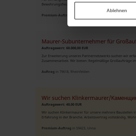
Bewehrungsflechter Wir bieten: ✅ 21,00 € pro Stunde ✅ Kos
Ablehnen
Premium-Auftrag
in 40210, Düsseldorf
Maurer-Subunternehmer für Großauf
Auftragswert: 60.000,00 EUR
Zur Erweiterung unseres Partnernetzwerks suchen wir erfah
Zusammenarbeit. Wir bieten: Regelmäßige Großaufträge i
Auftrag
in 79618, Rheinfelden
Wir suchen Klinkermaurer/Kаменщик
Auftragswert: 40,00 EUR
Wir suchen Klinkermaurer für unsere mehrere Baustellen 
Erfahrung in der Branche. Arbeitsvertrag vollständig. W
Premium-Auftrag
in 59423, Unna