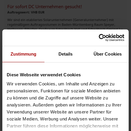
Für sofort DC Unternehmen gesucht!
Auftragswert: VHB EUR
Wir sind ein etabliertes Solarunternehmen (Generalunternehmer) mit
regelmäßigem Auftragsvolumen in Baden-Württemberg Raum Speyer,
Heilbronn, Ellhofen, Großraum Schwäbisch Hall und Schwäbisch Gmünd.) u
..
Auftrag
in 74523, Schwäbisch Hall
27.07.2026
Zustimmung
Details
Über Cookies
Montagefirma für PV-Anlagen gesucht
Auftragswert: VHB EUR
Diese Webseite verwendet Cookies
Wir suchen einen verlässlichen Partner für die Dachmontage von
Photovoltaikanlagen auf Projektbasis. Wir planen und verkaufen
Wir verwenden Cookies, um Inhalte und Anzeigen zu
Photovoltaikanlagen und deren Batteriespeicher und suchen für unsere K ..
personalisieren, Funktionen für soziale Medien anbieten
Auftrag
in 65623, Hahnstätten
27.07.2026
zu können und die Zugriffe auf unsere Website zu
analysieren. Außerdem geben wir Informationen zu Ihrer
Verwendung unserer Website an unsere Partner für
Weitere Premium-Aufträge
soziale Medien, Werbung und Analysen weiter. Unsere
Partner führen diese Informationen möglicherweise mit