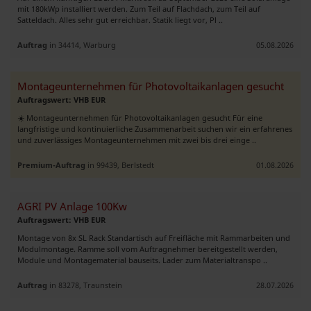
mit 180kWp installiert werden. Zum Teil auf Flachdach, zum Teil auf
Satteldach. Alles sehr gut erreichbar. Statik liegt vor, Pl ..
Auftrag
in 34414, Warburg
05.08.2026
Montageunternehmen für Photovoltaikanlagen gesucht
Auftragswert: VHB EUR
☀️ Montageunternehmen für Photovoltaikanlagen gesucht Für eine
langfristige und kontinuierliche Zusammenarbeit suchen wir ein erfahrenes
und zuverlässiges Montageunternehmen mit zwei bis drei einge ..
Premium-Auftrag
in 99439, Berlstedt
01.08.2026
AGRI PV Anlage 100Kw
Auftragswert: VHB EUR
Montage von 8x SL Rack Standartisch auf Freifläche mit Rammarbeiten und
Modulmontage. Ramme soll vom Auftragnehmer bereitgestellt werden,
Module und Montagematerial bauseits. Lader zum Materialtranspo ..
Auftrag
in 83278, Traunstein
28.07.2026