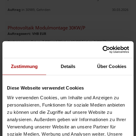
Auftrag
in 30989, Gehrden
30.03.2026
Photovoltaik Modulmontage 30KW/P
Auftragswert: VHB EUR
Dachmontage Ost ca. 7 KW und West ca.12 KW Süd ca. 2 KW (Zwei
Dachgauben. Weitere 9 KW Nebenhaus Süd. Alle Dächer haben ca 42°
Dachneigung. Traufhöhe Ost-West 6-6,5m Bei den 9 KW Süd Traufhöhe ca. 3
..
Zustimmung
Details
Über Cookies
Auftrag
in 88299, Leutkirch
10.03.2026
Montageunternehmen für Photovoltaikanlagen gesucht
Diese Webseite verwendet Cookies
Auftragswert: VHB EUR
Wir verwenden Cookies, um Inhalte und Anzeigen zu
☀️ Montageunternehmen für Photovoltaikanlagen gesucht Für eine
langfristige und kontinuierliche Zusammenarbeit suchen wir ein erfahrenes
personalisieren, Funktionen für soziale Medien anbieten
und zuverlässiges Montageunternehmen mit zwei bis drei einge ..
zu können und die Zugriffe auf unsere Website zu
analysieren. Außerdem geben wir Informationen zu Ihrer
Premium-Auftrag
in 99439, Berlstedt
08.08.2026
Verwendung unserer Website an unsere Partner für
soziale Medien, Werbung und Analysen weiter. Unsere