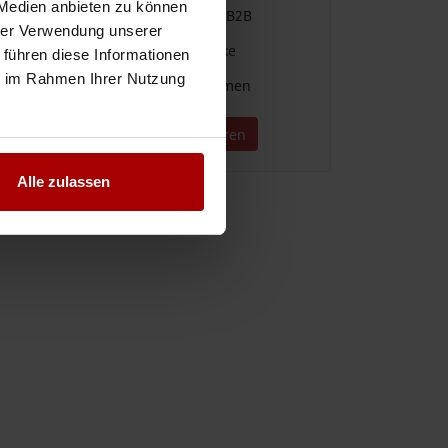
 Medien anbieten zu können
Einfache Vergabe & Suche im B2B
hrer Verwendung unserer
Für alle Branchen und Gewerke
 führen diese Informationen
ie im Rahmen Ihrer Nutzung
Direkter Kontakt zu Unternehmen
Jetzt kostenlos registrieren
Alle zulassen