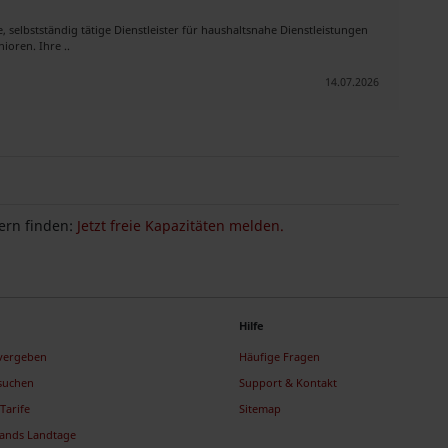
 selbstständig tätige Dienstleister für haushaltsnahe Dienstleistungen
ioren. Ihre ..
14.07.2026
ern finden:
Jetzt freie Kapazitäten melden.
Hilfe
 vergeben
Häufige Fragen
suchen
Support & Kontakt
Tarife
Sitemap
lands Landtage