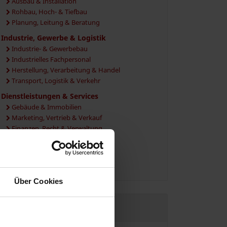
Ausbau & Installation
Rohbau, Hoch- & Tiefbau
Planung, Leitung & Beratung
Industrie, Gewerbe & Logistik
Industrie- & Gewerbebau
Industrielles Fachpersonal
Herstellung, Verarbeitung & Handel
Transport, Logistik & Verkehr
Dienstleistungen & Services
Gebäude & Immobilien
Marketing, Vertrieb & Verkauf
Finanzen, Recht & Verwaltung
EDV, IT & Medien
Sicherheit, Events & Gastronomie
Vermittlung, Personal & Beratung
Über Cookies
JETZT REGISTRIEREN