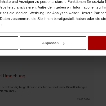
nhalte und Anzeigen zu personalisieren, Funktionen für soziale
Website zu analysieren. Außerdem geben wir Informationen zu I
r soziale Medien, Werbung und Analysen weiter. Unsere Partner
 Daten zusammen, die Sie ihnen bereitgestellt haben oder die s
n.
in und Umgebung
Anpassen
 selbstständig tätige Dienstleister für haushaltsnahe Dienstleistungen
ioren. Ihre ..
15.07.2026
und Umgebung
 selbstständig tätige Dienstleister für haushaltsnahe Dienstleistungen
ioren. Ihre ..
15.07.2026