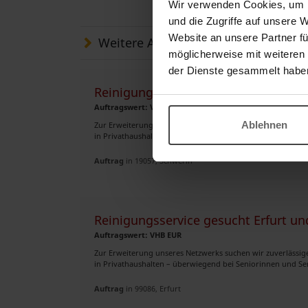
Wir verwenden Cookies, um I
und die Zugriffe auf unsere 
Website an unsere Partner fü
Weitere Aufträge
möglicherweise mit weiteren
der Dienste gesammelt habe
Reinigungsservice gesucht Schwer
Auftragswert: VHB EUR
Ablehnen
Zur Erweiterung unseres Netzwerks suchen wir zuverlässige,
in Privathaushalten – überwiegend bei Seniorinnen und Sen
Auftrag
in 19057, Schwerin
Reinigungsservice gesucht Erfurt 
Auftragswert: VHB EUR
Zur Erweiterung unseres Netzwerks suchen wir zuverlässige,
in Privathaushalten – überwiegend bei Seniorinnen und Sen
Auftrag
in 99086, Erfurt