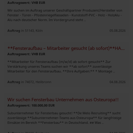
Auftragswert: VHB EUR
Wir suchen im Auftrag unserer Geschäfspartner Produzent/Hersteller von
Fenster - Türen - Pfostenriegelfassaden - Kunststoff-PVC - Holz - HolzAlu -
Alu nach deutscher Norm. Im Vordergrund steht ..
Auftrag
in 51143, Köln
05.08.2026
**Fensteraufbau – Mitarbeiter gesucht (ab sofort)**HANNOVER
Auftragswert: VHB EUR
**Mitarbeiter für Fensteraufbau (m/w/d) ab sofort gesucht** Zur
Verstärkung unseres Teams suchen wir **ab sofort** zuverlässige
Mitarbeiter für den Fensteraufbau. **Ihre Aufgaben:** * Montage ..
Auftrag
in 74072, Heilbronn
04.08.2026
Wir suchen Fensterbau Unternehmen aus Osteuropa!!
Auftragswert: 100.000,00 EUR
Subunternehmer für Fensterbau gesucht! **De Melo Recruiting** sucht
zuverlässige **Subunternehmer-Teams aus Osteuropa** für langfristige
Einsätze im Bereich **Fensterbau** in Deutschland. ## Was ..