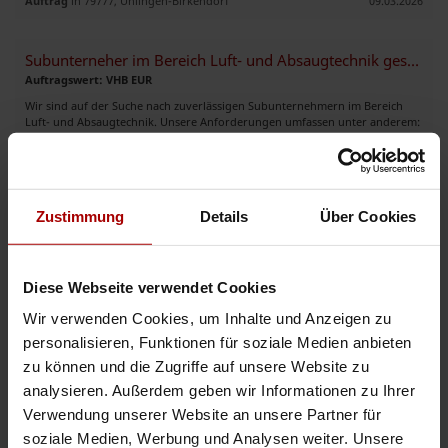
Auftrag
in 79777, Ühlingen-Birkendorf
09.03.2026
Subunterneher im Bereich Luft- und Absaugtechnik gesucht
Auftragswert: VHB EUR
Wir sind auf der Suche nach zuverlässigen Subunternehmern im Bereich
Luft- und Absaugtechnik. Unsere Anforderungen umfassen unter anderem:
• Montage und Installation von Absauganlagen inkl. der Ve ..
Auftrag
in 47918, Tönisvorst
16.12.2025
Zustimmung
Details
Über Cookies
Turbinenschlosser und Monteure
Auftragswert: VHB EUR
Für unsere Auftraggeber in Mitte Deutschland suchen wir
Diese Webseite verwendet Cookies
Turbinenschlosser und Monteure aller Art mit Kraftwerkserfahrung. Auch
Zusammenarbeit mit Selbständige ist möglich. ..
Wir verwenden Cookies, um Inhalte und Anzeigen zu
personalisieren, Funktionen für soziale Medien anbieten
Auftrag
in 40885, Ratingen
20.08.2025
zu können und die Zugriffe auf unsere Website zu
analysieren. Außerdem geben wir Informationen zu Ihrer
Monteure für TKF-Montage gesucht
Verwendung unserer Website an unsere Partner für
Auftragswert: VHB EUR
soziale Medien, Werbung und Analysen weiter. Unsere