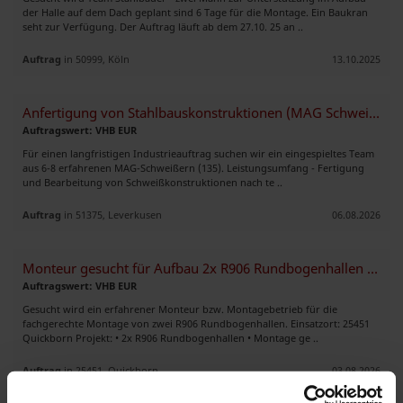
der Halle auf dem Dach geplant sind 6 Tage für die Montage. Ein Baukran
seht zur Verfügung. Der Auftrag läuft ab dem 27.10. 25 an ..
Auftrag
in 50999, Köln
13.10.2025
Anfertigung von Stahlbauskonstruktionen (MAG Schweißer)
Auftragswert: VHB EUR
Für einen langfristigen Industrieauftrag suchen wir ein eingespieltes Team
aus 6-8 erfahrenen MAG-Schweißern (135). Leistungsumfang - Fertigung
und Bearbeitung von Schweißkonstruktionen nach te ..
Auftrag
in 51375, Leverkusen
06.08.2026
Monteur gesucht für Aufbau 2x R906 Rundbogenhallen in 25451 Quickborn
Auftragswert: VHB EUR
Gesucht wird ein erfahrener Monteur bzw. Montagebetrieb für die
fachgerechte Montage von zwei R906 Rundbogenhallen. Einsatzort: 25451
Quickborn Projekt: • 2x R906 Rundbogenhallen • Montage ge ..
Auftrag
in 25451, Quickborn
03.08.2026