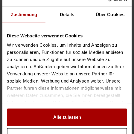
Wir suchen: 2 WIG-Schweißer und 2 Vorrichter nach Isometrie
Auftragswert: VHB EUR
Zustimmung
Details
Über Cookies
Wir suchen: 2 WIG-Schweißer und 2 Vorrichter nach Isometrie stundensätze
(All-in): Aufgabe und Anforderungen Schweißmontage WIG Material: Stahl-
und Edelstahl Schweißmontage an Rohrleitungen ..
Diese Webseite verwendet Cookies
Auftrag
in 78315, Radolfzell
03.08.2026
Wir verwenden Cookies, um Inhalte und Anzeigen zu
personalisieren, Funktionen für soziale Medien anbieten
Nachunternehmer für Stahlhallenmontage gesucht
zu können und die Zugriffe auf unsere Website zu
Auftragswert: VHB EUR
analysieren. Außerdem geben wir Informationen zu Ihrer
Wir suchen erfahrene Montageunternehmen oder Montageteams für die
Verwendung unserer Website an unsere Partner für
Montage von Stahlhallen. Projektinformationen: Montageort: 51143 /K ÖLN
soziale Medien, Werbung und Analysen weiter. Unsere
Ausführungszeitraum: 25.09.2026 Stahlkonstruktion: 30 ..
Partner führen diese Informationen möglicherweise mit
Auftrag
in 51143, Köln
26.07.2026
weiteren Daten zusammen, die Sie ihnen bereitgestellt
haben oder die sie im Rahmen Ihrer Nutzung der Dienste
gesammelt haben.
Nicht der passende Auftrag?
Alle zulassen
Dann lassen Sie sich
kostenlos
von Auftraggebern finden: