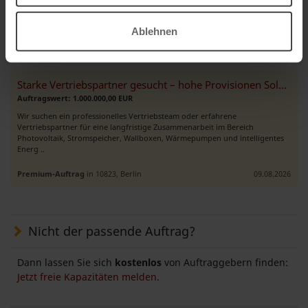
Ablehnen
Weitere Premium-Aufträge
Starke Vertriebspartner gesucht – hohe Provisionen Solar, Wärmepumpen
Auftragswert: 1.000.000,00 EUR
Wir suchen ein professionelles Vertriebsteam oder erfahrene
Vertriebspartner für eine langfristige Zusammenarbeit im Bereich
Photovoltaik, Stromspeicher, Wallboxen, Wärmepumpen und intelligentes
Energ ..
Premium-Auftrag
in 10823, Berlin
09.08.2026
Nicht der passende Auftrag?
Dann lassen Sie sich
kostenlos
von Auftraggebern finden:
Jetzt freie Kapazitäten melden.