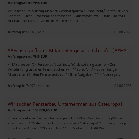
Auftragswert: VHB EUR
Wir suchen im Auftrag unserer Geschäfspartner Produzent/Hersteller von
Fenster - Türen - Pfostenriegelfassaden - Kunststoff-PVC - Holz - HolzAlu -
Alu nach deutscher Norm. Im Vordergrund steht ..
Auftrag
in 51143, Köln
05.08.2026
**Fensteraufbau – Mitarbeiter gesucht (ab sofort)**HANNOVER
Auftragswert: VHB EUR
**Mitarbeiter für Fensteraufbau (m/w/d) ab sofort gesucht** Zur
Verstärkung unseres Teams suchen wir **ab sofort** zuverlässige
Mitarbeiter für den Fensteraufbau. **Ihre Aufgaben:** * Montage ..
Auftrag
in 74072, Heilbronn
04.08.2026
Wir suchen Fensterbau Unternehmen aus Osteuropa!!
Auftragswert: 100.000,00 EUR
Subunternehmer für Fensterbau gesucht! **De Melo Recruiting** sucht
zuverlässige **Subunternehmer-Teams aus Osteuropa** für langfristige
Einsätze im Bereich **Fensterbau** in Deutschland. ## Was ..