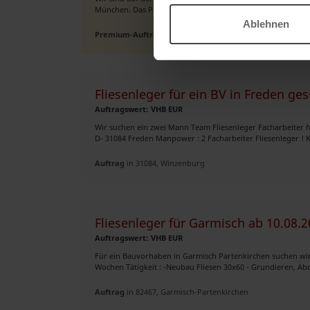
München. Das Projekt umfasst die nachfolgenden Leistung
Ablehnen
Premium-Auftrag
in 85662, Hohenbrunn
Fliesenleger für ein BV in Freden ge
Auftragswert: VHB EUR
Wir suchen ein zwei Mann Team Fliesenleger Facharbeiter fü
D- 31084 Freden Manpower : 2 Facharbeiter Fliesenleger ! K
Auftrag
in 31084, Winzenburg
Fliesenleger für Garmisch ab 10.08.
Auftragswert: VHB EUR
Für ein Bauvorhaben in Garmisch Partenkirchen suchen wir 
Wochen Tätigkeit : -Neubau Fliesen 30x60 - Grundieren, Abdi
Auftrag
in 82467, Garmisch-Partenkirchen