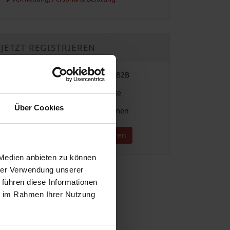
JETZT REGISTRIEREN
Einfache Vergabe & Suche im B2B
Für alle Branchen und Gewerke
Über Cookies
Direkter Kontakt zu Unternehmen
Jetzt kostenlos registrieren
 Medien anbieten zu können
hrer Verwendung unserer
 führen diese Informationen
ie im Rahmen Ihrer Nutzung