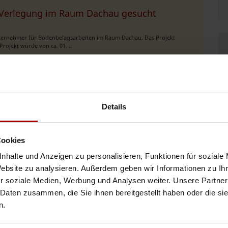
m Verlegung im Raum Dachau gesucht
nternehmer für Bodenbelagsarbeiten im Raum Dachau. Das Projekt
rojekt würde von ca. 01. ..
01.08.2026
aum München gesucht
Details
ternehmer für Fliesenarbeiten im Raum München. Das Projekt umfasst
Cookies
de von ca. 27.08.202 ..
nhalte und Anzeigen zu personalisieren, Funktionen für soziale
31.07.2026
Website zu analysieren. Außerdem geben wir Informationen zu I
r soziale Medien, Werbung und Analysen weiter. Unsere Partner
 Daten zusammen, die Sie ihnen bereitgestellt haben oder die s
aum Hohenbrunn gesucht
n.
nternehmer für Fliesen- und Plattenarbeiten im Raum Hohenbrunn bei