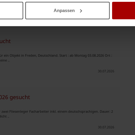
en und Mengen. Das P ..
Anpassen
31.07.2026
sucht
r ein Objekt in Freden, Deutschland. Start : ab Montag 03.08.2026 Ort :
eine ..
30.07.2026
2026 gesucht
zwei Fliesenleger Facharbeiter inkl. einem deutschsprachigen. Dauer: 2
cht ..
30.07.2026