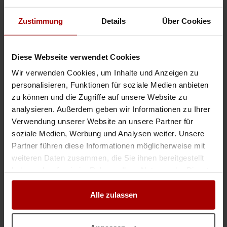
Call Center gesucht – Branchenverzeichnis
Zustimmung
Details
Über Cookies
Auftragswert: 70.000,00 EUR
Zur Erweiterung unseres Vertriebsnetzwerks suchen wir motivierte
Vertriebspartner für die Vermarktung unseres eigenen Produkts, eines
etablierten Branchenverzeichnisses. **Ihre Aufgaben:** - Ident ..
Diese Webseite verwendet Cookies
Premium-Auftrag
in 32051, Herford
31.07.2026
Wir verwenden Cookies, um Inhalte und Anzeigen zu
personalisieren, Funktionen für soziale Medien anbieten
zu können und die Zugriffe auf unsere Website zu
analysieren. Außerdem geben wir Informationen zu Ihrer
Weitere Premium-Aufträge
Verwendung unserer Website an unsere Partner für
soziale Medien, Werbung und Analysen weiter. Unsere
Call Center gesucht Hausnotruf-Systeme
Partner führen diese Informationen möglicherweise mit
Auftragswert: VHB EUR
weiteren Daten zusammen, die Sie ihnen bereitgestellt
Wir suchen deine Firma. Auf der Suche eine langfristige Partnerschaft im
haben oder die sie im Rahmen Ihrer Nutzung der Dienste
Bereich Hausnotrufsysteme-Vertrieb aufzubauen versuchen wir es HIER! 💰
gesammelt haben.
130 Euro pro erfolgreichem Abschluss eines Hausnot ..
Alle zulassen
Premium-Auftrag
in 23552, Lübeck
03.08.2026