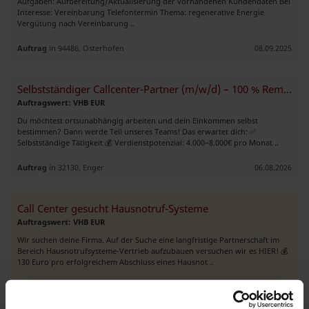
Aufgaben: Aufbereitung/Aktualisierung der vorhandenen Kundendaten Bei
Interesse: Vereinbarung Telefontermin Thema: regenerative Energie
Vergütung nach Vereinbarung ..
Auftrag
in 94486, Osterhofen
08.09.2025
Selbstständiger Callcenter-Partner (m/w/d) – 100 % Remote
Auftragswert: VHB EUR
Du möchtest ortsunabhängig arbeiten und dein Einkommen selbst
bestimmen? Dann werde Teil unseres Teams! Das erwartet dich: ✅
Selbstständige Tätigkeit 💰 Verdienstpotenzial: 4.000–8.000€ pro Monat ..
Auftrag
in 32130, Enger
06.08.2026
Call Center gesucht Hausnotruf-Systeme
Auftragswert: VHB EUR
Wir suchen deine Firma. Auf der Suche eine langfristige Partnerschaft im
Bereich Hausnotrufsysteme-Vertrieb aufzubauen versuchen wir es HIER! 💰
130 Euro pro erfolgreichem Abschluss eines Hausnot ..
Premium-Auftrag
in 23552, Lübeck
03.08.2026