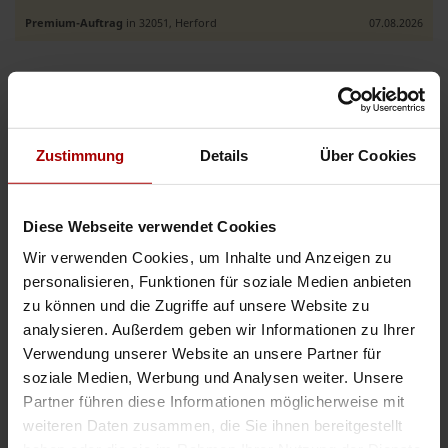
Premium-Auftrag
in 32051, Herford
07.08.2026
Weitere Premium-Aufträge
Zustimmung
Details
Über Cookies
Etablierte Callcenter für Strom Bestandskunden Kampagne gesucht
Auftragswert: VHB EUR
Wir suchen etablierte Callcenter-Partner für die telefonische Betreuung
Diese Webseite verwendet Cookies
unserer Bestandskunden im Bereich Strom und Gas. Unsere Kunden
erwarten bereits Ihren Anruf und sind offen für ein neues, att ..
Wir verwenden Cookies, um Inhalte und Anzeigen zu
Premium-Auftrag
in 20144, Hamburg
08.08.2026
personalisieren, Funktionen für soziale Medien anbieten
zu können und die Zugriffe auf unsere Website zu
analysieren. Außerdem geben wir Informationen zu Ihrer
Call Center gesucht – Branchenverzeichnis
Verwendung unserer Website an unsere Partner für
Auftragswert: 70.000,00 EUR
soziale Medien, Werbung und Analysen weiter. Unsere
Zur Erweiterung unseres Vertriebsnetzwerks suchen wir motivierte
Partner führen diese Informationen möglicherweise mit
Vertriebspartner für die Vermarktung unseres eigenen Produkts, eines
etablierten Branchenverzeichnisses. **Ihre Aufgaben:** - Ident ..
weiteren Daten zusammen, die Sie ihnen bereitgestellt