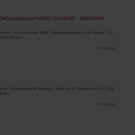
r Gebäudeautomation (m/w/d) – München
hmer / Servicetechniker (MSR / Gebäudeautomation). Wir bieten: ✅ 35-
.000 € brutto ..
03.08.2026
auer: Bis Jahresende 👷 Benötigt: 4 Elektriker 💶 Stundenlohn: 28 € / Std.
drah ..
03.08.2026