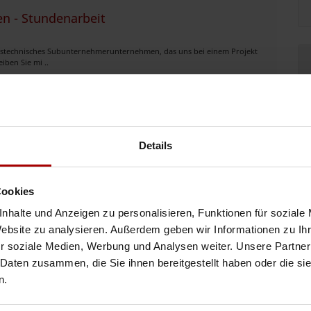
en - Stundenarbeit
ions­technisches Subunternehmerunternehmen, das uns bei einem Projekt
iben Sie mi ..
24.01.2026
nen – Aufmaß
Details
ions Subunternehmer, das uns Dienstleistungen auf Aufmaßbasis
Cookies
r hier auf der Auftr ..
nhalte und Anzeigen zu personalisieren, Funktionen für soziale
24.01.2026
Website zu analysieren. Außerdem geben wir Informationen zu I
r soziale Medien, Werbung und Analysen weiter. Unsere Partner
 Daten zusammen, die Sie ihnen bereitgestellt haben oder die s
n.
 für Fertiginstallation mit speziellen Kenntnissen und Erfahrung in