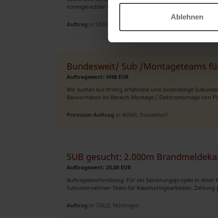
normgerechter Montage von Hausunterverteilung, Hausansc
Ablehnen
Auftrag
in 52351, Düren
Bundesweit/ Sub /Montageteams fü
Auftragswert: VHB EUR
Wir suchen kurzfristig erfahrene und zuverlässige Subun
Bauvorhaben im Bereich Montage / Elektromontage von PV- 
Premium-Auftrag
in 40549, Düsseldorf
SUB gesucht: 2.000m Brandmeldekabe
Auftragswert: 25,00 EUR
Auftragsbeschreibung: Für ein Sanierungsprojekt in einer A
Subunternehmer-Team für Kabelverlegearbeiten. Zahlung p
Auftrag
in 72622, Nürtingen