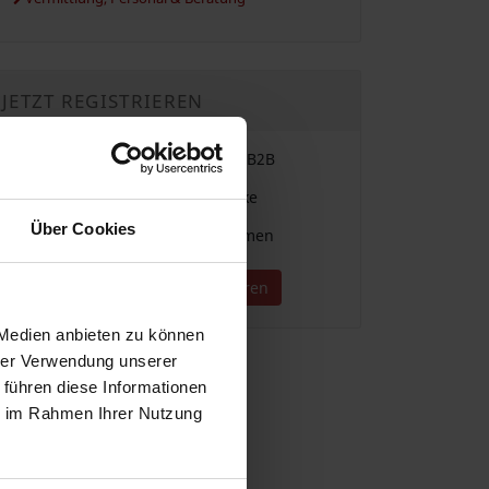
JETZT REGISTRIEREN
Einfache Vergabe & Suche im B2B
Für alle Branchen und Gewerke
Über Cookies
Direkter Kontakt zu Unternehmen
Jetzt kostenlos registrieren
 Medien anbieten zu können
hrer Verwendung unserer
 führen diese Informationen
ie im Rahmen Ihrer Nutzung