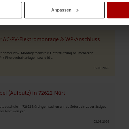
hlusskasten, Photov ..
Anpassen
07.09.2025
r AC-PV-Elektromontage & WP-Anschluss
ternehmer bzw. Montageteams zur Unterstützung bei mehreren
/ Photovoltaikanlagen sowie fü ..
05.08.2026
l (Aufputz) in 72622 Nürt
ltbauschule in 72622 Nürtingen suchen wir ab Sofort ein zuverlässiges
er Nachweis pro ..
03.08.2026