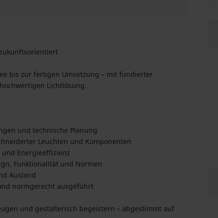
zukunftsorientiert
ee bis zur fertigen Umsetzung – mit fundierter
 hochwertigen Lichtlösung.
rungen und technische Planung
schneiderter Leuchten und Komponenten
 und Energieeffizienz
ign, Funktionalität und Normen
und Ausland
ig und normgerecht ausgeführt
eugen und gestalterisch begeistern – abgestimmt auf