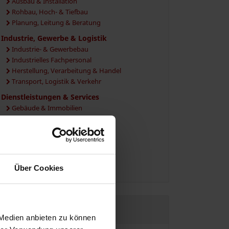
Ausbau & Installation
Rohbau, Hoch- & Tiefbau
Planung, Leitung & Beratung
Industrie, Gewerbe & Logistik
Industrie- & Gewerbebau
Industrielles Fachpersonal
Herstellung, Verarbeitung & Handel
Transport, Logistik & Verkehr
Dienstleistungen & Services
Gebäude & Immobilien
Marketing, Vertrieb & Verkauf
Finanzen, Recht & Verwaltung
EDV, IT & Medien
Sicherheit, Events & Gastronomie
Vermittlung, Personal & Beratung
Über Cookies
JETZT REGISTRIEREN
 Medien anbieten zu können