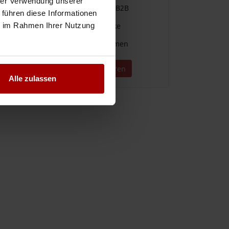
hrer Verwendung unserer
Einfache Vergabe & Suche im B2B
 führen diese Informationen
ie im Rahmen Ihrer Nutzung
Für alle Branchen und Gewerke
Direkter Kontakt zu Unternehmen
Jetzt kostenlos registrieren
Alle zulassen