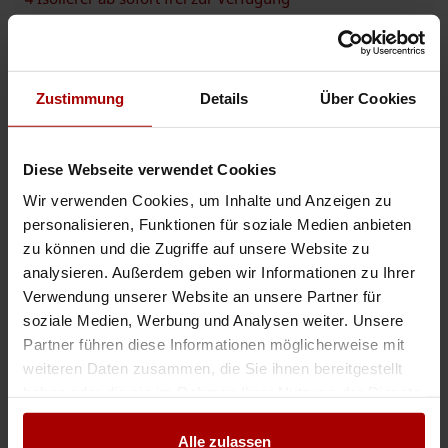
Kraftmann ist ein slowakisches Montageunternehmen spezialisiert auf HLS-
Montage, Elektroinstallationen und Rohranlagenbau. Lagerhalle, Klinikum,
Schule, Neubau oder Umbau, est ist keine große Sache fü ..
Gesuch
in 50672, Köln
02.06.2026
Zustimmung
Details
Über Cookies
Lüftungsmonteure zur Verfügung
Diese Webseite verwendet Cookies
Wir sind ein Subunternehmen und wir hätten erfahrene Lüftungsmonteure
Wir verwenden Cookies, um Inhalte und Anzeigen zu
zur Verfügung für neue Projekte. Die Monteure haben bereits bundesweit
große und anspruchsvolle Projekte abgeschlossen in Städ ..
personalisieren, Funktionen für soziale Medien anbieten
zu können und die Zugriffe auf unsere Website zu
Gesuch
in 22119, Hamburg
15.05.2026
analysieren. Außerdem geben wir Informationen zu Ihrer
Verwendung unserer Website an unsere Partner für
TGA Montagepersonal zur sofortige Verfügung
soziale Medien, Werbung und Analysen weiter. Unsere
Kraftmann ist ein slowakisches Montageunternehmen spezialisiert auf HLS-
Partner führen diese Informationen möglicherweise mit
Montage, Elektroinstallationen und Rohranlagenbau. Lagerhalle, Klinikum,
weiteren Daten zusammen, die Sie ihnen bereitgestellt
Schule, Neubau oder Umbau, est ist keine große Sache fü ..
haben oder die sie im Rahmen Ihrer Nutzung der Dienste
Gesuch
in 70173, Stuttgart
14.05.2026
gesammelt haben.
Alle zulassen