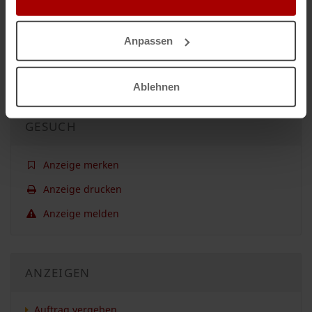
Nicht das passende Gesuch?
Anpassen
Dann lassen Sie sich
kostenlos
von Unternehmen finden:
Jetzt einen Auftrag vergeben.
Ablehnen
GESUCH
Anzeige merken
Anzeige drucken
Anzeige melden
ANZEIGEN
Auftrag vergeben