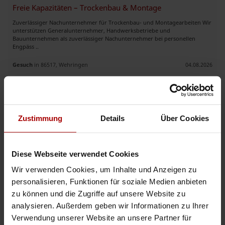
Freie Kapazitäten – Trockenbau & Montage
Zuverlässiger Nachunternehmer für Trockenbau- und Montagearbeiten Wir
unterstützen Generalunternehmer, Handwerksbetriebe und
Bauunternehmen als zuverlässiger Nachunternehmer bei personellen
Engpäss ..
Gesuch
in 86517, Wehringen
04.08.2026
Weitere Premium-Gesuche
Zustimmung
Details
Über Cookies
Maler & Lackierermeister als Konzessionsträger - Bundesweit
Hallo, mit mir als technischen Betriebsleiter, dürfen Sie folgende Gewerke
Diese Webseite verwendet Cookies
gewerblich ausführen: - Malerarbeiten - Tapezierarbeiten - Lackierarbeiten -
Trockenbauarbeiten - Betonsanierung ..
Wir verwenden Cookies, um Inhalte und Anzeigen zu
personalisieren, Funktionen für soziale Medien anbieten
Premium-Gesuch
in 63073, Offenbach
04.08.2026
zu können und die Zugriffe auf unsere Website zu
analysieren. Außerdem geben wir Informationen zu Ihrer
Trockenbau & Innenausbau Berlin – erfahrenes Team mit freien Kapazität
Verwendung unserer Website an unsere Partner für