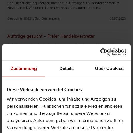
und Dienstleistung Böttger sucht neue Aufträge als Subunternehmer im
Einzelhandel. Wir unterstützen Einzelhandelsunternehmen ..
Gesuch
in 06231, Bad Dürrenberg
05.07.2026
Aufträge gesucht – Freier Handelsvertreter
Aufträge gesucht – Freier Handelsvertreter Ouroboros – Handel und
Dienstleistung Böttger sucht neue Aufträge als freier Handelsvertreter. Wir
unterstützen Unternehmen bei der Vermarktung und dem ..
Gesuch
in 06231, Bad Dürrenberg
05.07.2026
Zustimmung
Details
Über Cookies
Vertriebspartner gesucht – Solar & Wärmepumpen mit hoher Provision
Diese Webseite verwendet Cookies
Wir suchen motivierte Vertriebspartner für Photovoltaik, Stromspeicher,
Wallboxen und Wärmepumpen. Wir bieten hohe prozentuale Provision pro
Wir verwenden Cookies, um Inhalte und Anzeigen zu
erfolgreich abgeschlossenem Auftrag, schnelle Angebotserst ..
personalisieren, Funktionen für soziale Medien anbieten
Gesuch
in 10823, Berlin
21.06.2026
zu können und die Zugriffe auf unsere Website zu
analysieren. Außerdem geben wir Informationen zu Ihrer
Verwendung unserer Website an unsere Partner für
Kooperationspartner im Außendienst gesucht