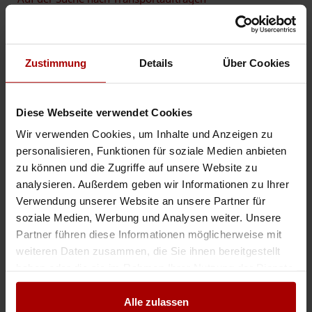
Sehr geehrte Damen und Herren, bin auf der Suche nach Speditions-
Transportauftraggeber. Ich verfüge über einen Mercedes Sprinter
hoch/lang L6 und einen Vito Kastenwagen. Über eine Positive Rück ..
Zustimmung
Details
Über Cookies
Gesuch
in 67435, Neustadt
29.07.2026
Zuverlässiger Transportpartner in der Schweiz und Europa
Diese Webseite verwendet Cookies
Tägliche Transport (Stückgut, Möbelmontag und sonstige) und Umzug in
Wir verwenden Cookies, um Inhalte und Anzeigen zu
der ganzen Schweiz und Europa für Privat und Geschäftskunden. ..
personalisieren, Funktionen für soziale Medien anbieten
Gesuch
in Schweiz
28.07.2026
zu können und die Zugriffe auf unsere Website zu
analysieren. Außerdem geben wir Informationen zu Ihrer
Verwendung unserer Website an unsere Partner für
Kühltransport/Frischelogistik bis 700kg
soziale Medien, Werbung und Analysen weiter. Unsere
Zuverlässige Kühl- & Tiefkühltransporte (ATP FRCX zertifiziert) Biete
Partner führen diese Informationen möglicherweise mit
professionelle und temperaturgeführte Transportdienstleistungen für
empfindliche Fracht (Tiefkühlkost, Lebensmittel, Pharma, Fr ..
weiteren Daten zusammen, die Sie ihnen bereitgestellt
haben oder die sie im Rahmen Ihrer Nutzung der Dienste
Gesuch
in 40227, Düsseldorf
28.07.2026
gesammelt haben.
Alle zulassen