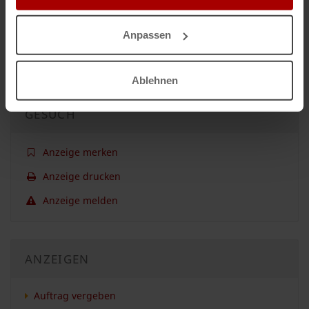
Nicht das passende Gesuch?
Anpassen
Dann lassen Sie sich
kostenlos
von Unternehmen finden:
Jetzt einen Auftrag vergeben.
Ablehnen
GESUCH
Anzeige merken
Anzeige drucken
Anzeige melden
ANZEIGEN
Auftrag vergeben