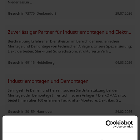
Niederlassun ..
Gesuch
in 73770, Denkendorf
29.07.2026
Zuverlässiger Partner für Industriemontagen und Elektroarbeiten
Beschreibung Erfahrener Dienstleister im Bereich der mechanischen
Montage und Demontage von technischen Anlagen. Unsere Spezialisierung:
Elektroarbeiten: Stark- und Schwachstrom, strukturierte Verk ..
Gesuch
in 69115, Heidelberg
04.03.2026
Industriemontagen und Demontagen
Sehr geehrte Damen und Herren, suchen Sie Unterstützung bei der
Montage oder Demontage Ihrer technischen Anlagen? Die KOMAC s.r.o.
bietet Ihnen über 100 erfahrene Fachkräfte (Monteure, Elektriker, S ..
Gesuch
in 30159, Hannover
24.02.2026
Professionelle Zusammenarbeit in der HVAC-Branche
Chlebowski HLS – Ihr zuverlässiger Partner für Sanitär- und