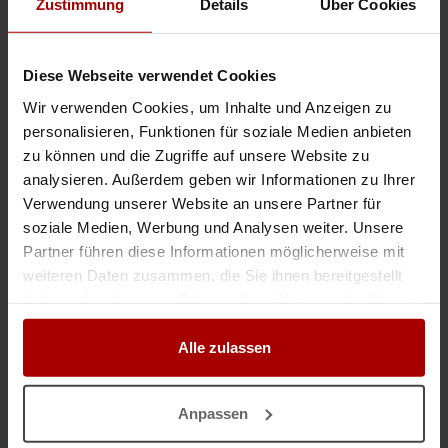
Zustimmung
Details
Über Cookies
Heizungsinstallationen Die Firma Chlebowski HLS ist seit 4 Jahren
erfolgreich auf dem deutschen Markt tätig und hat in dieser Zeit zahlre ..
Gesuch
in 10115, Berlin
21.07.2026
Diese Webseite verwendet Cookies
Wir verwenden Cookies, um Inhalte und Anzeigen zu
Industriemontage_Demontage_Verlagerung | Werksvertrag (DE)
personalisieren, Funktionen für soziale Medien anbieten
zu können und die Zugriffe auf unsere Website zu
Die JoKa Mount GmbH unterstützt Industrieunternehmen bei Neubau,
Verlagerung, Optimierung und Instandhaltung,technischer Anlagen -
analysieren. Außerdem geben wir Informationen zu Ihrer
effizient und präzise. Unsere Zusammenarbeit erfolgt ausschließlic ..
Verwendung unserer Website an unsere Partner für
Gesuch
in 90537, Feucht
19.07.2026
soziale Medien, Werbung und Analysen weiter. Unsere
Partner führen diese Informationen möglicherweise mit
weiteren Daten zusammen, die Sie ihnen bereitgestellt
haben oder die sie im Rahmen Ihrer Nutzung der Dienste
Nicht das passende Gesuch?
gesammelt haben.
Alle zulassen
Dann lassen Sie sich
kostenlos
von Unternehmen finden:
Jetzt einen Auftrag vergeben.
Anpassen
GESUCH