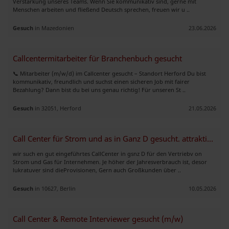
Verstärkung unseres Teams. Wenn Sie kommunikativ sind, gerne mit
Menschen arbeiten und fließend Deutsch sprechen, freuen wir u ..
Gesuch
in Mazedonien
23.06.2026
Callcentermitarbeiter für Branchenbuch gesucht
📞 Mitarbeiter (m/w/d) im Callcenter gesucht – Standort Herford Du bist
kommunikativ, freundlich und suchst einen sicheren Job mit fairer
Bezahlung? Dann bist du bei uns genau richtig! Für unseren St ..
Gesuch
in 32051, Herford
21.05.2026
Call Center für Strom und as in Ganz D gesucht. attraktive Provisionen
wir such en gut eingeführtes CallCenter in gsnz D für den Vertriebv on
Strom und Gas für Internehmen. Je höher der Jahresverbrauch ist, desor
lukratuver sind dieProvisionen, Gern auch Großkunden über ..
Gesuch
in 10627, Berlin
10.05.2026
Call Center & Remote Interviewer gesucht (m/w)