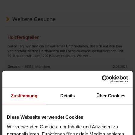
Weitere Gesuche
Holzfertigteilen
Guten Tag, wir sind ein slowakisches Unternehmen, das sich auf den Bau
von prefabrizierten Holzhäusern mit Energieausweis spezialisiert hat. Seit
2010 haben wir über 1700 Häuser realisiert. Wir ver ..
Gesuch
in 80331, München
12.06.2026
Holzbearbeitung Fräsen Sägen ,Bohren, Schleifen
Wir sind ein Dienstleistungsbetrieb und haben im unsern Bereich Holz noch
Zustimmung
Details
Über Cookies
Kapazitäten frei CNC -Fräsen. Bohrbilder, Beschläge, Sonderkonturen nach
Zeichnung Ablauf: Zeichnungen/Datei (DFX) oder S ..
Gesuch
in 34414, Warburg
03.06.2026
Diese Webseite verwendet Cookies
Wir verwenden Cookies, um Inhalte und Anzeigen zu
CNC Fräsen von Holz/Kunststoffe GFK/CFK Einzelteil oder Serie
personalisieren, Funktionen für soziale Medien anbieten