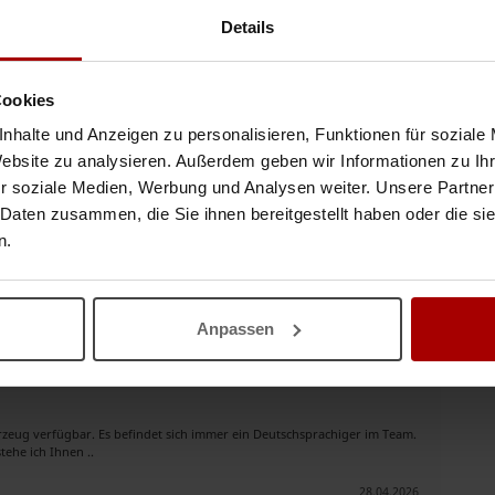
ab sofort zur Verfügung!
Details
g! Wir bieten Qualität, langjährige Erfahrung, Verantwortung,
 * Vollständi ..
Cookies
04.08.2026
nhalte und Anzeigen zu personalisieren, Funktionen für soziale
Website zu analysieren. Außerdem geben wir Informationen zu I
r soziale Medien, Werbung und Analysen weiter. Unsere Partner
 Daten zusammen, die Sie ihnen bereitgestellt haben oder die s
n.
n mit Hauptsitz in Österreich Selbst bin ich ein Deutscher
räge Im Bereich ..
12.06.2026
Anpassen
ug verfügbar. Es befindet sich immer ein Deutschsprachiger im Team.
ehe ich Ihnen ..
28.04.2026