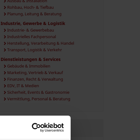
Ausbau & Installation
Rohbau, Hoch- & Tiefbau
Planung, Leitung & Beratung
Industrie, Gewerbe & Logistik
Industrie- & Gewerbebau
Industrielles Fachpersonal
Herstellung, Verarbeitung & Handel
Transport, Logistik & Verkehr
Dienstleistungen & Services
Gebäude & Immobilien
Marketing, Vertrieb & Verkauf
Finanzen, Recht & Verwaltung
EDV, IT & Medien
Sicherheit, Events & Gastronomie
Vermittlung, Personal & Beratung
JETZT REGISTRIEREN