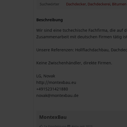
Suchwörter
Dachdecker
,
Dachdeckerei
,
Bitumen
Beschreibung
Wir sind eine tschechische Fachfirma, die auf
Zusammenarbeit mit deutschen Firmen tätig ist
Unsere Referenzen: Hollflachdachbau, Dachde
Keine Zwischenhändler, direkte Firmen.
LG, Novak
http://montexbau.eu
+4915231421880
novak@montexbau.de
MontexBau
1x Empfehlung
Aktiv seit 2023