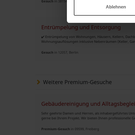
Gesuch
in 38154, Königslutter am Elm
Ablehnen
Entrümpelung und Entsorgung
✔️ Entrümpelung von Wohnungen, Häusern, Kellern, Dachb
Wohnungsauflösungen inklusive Nebenräumen (Keller, Garag
Gesuch
in 12057, Berlin
Weitere Premium-Gesuche
Gebäudereinigung und Alltagsbegle
Sehr geehrte Damen und Herren, als inhabergeführtes Unte
gerne bei Ihrem Projekt. Wir bieten Ihnen professionelle 
Premium-Gesuch
in 09599, Freiberg