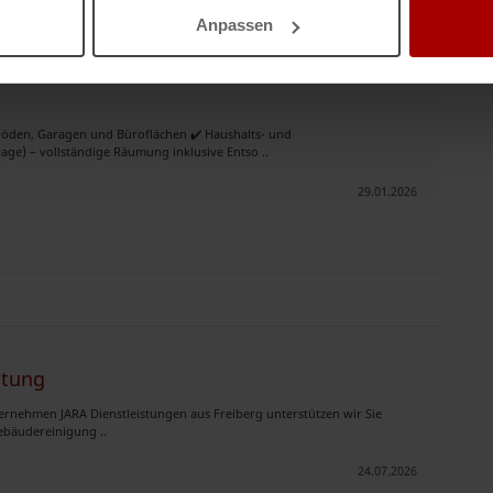
22.02.2026
Anpassen
öden, Garagen und Büroflächen ✔️ Haushalts- und
e) – vollständige Räumung inklusive Entso ..
29.01.2026
itung
rnehmen JARA Dienstleistungen aus Freiberg unterstützen wir Sie
Gebäudereinigung ..
24.07.2026