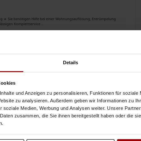
🔹 Sie benötigen Hilfe bei einer Wohnungsauflösung, Entrümpelung
ässigen Komplettservice ..
16.04.2026
einigung rtc
Details
stständiger Unternehmer im raum und spezialisiert auf Entrümpelungen,
rlässig, saub ..
Cookies
13.04.2026
nhalte und Anzeigen zu personalisieren, Funktionen für soziale
Website zu analysieren. Außerdem geben wir Informationen zu I
r soziale Medien, Werbung und Analysen weiter. Unsere Partner
terdienst
 Daten zusammen, die Sie ihnen bereitgestellt haben oder die s
n.
terdienst Gebäudereinigung. Kostenlose Angebot &
Beratung ..