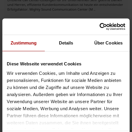
und Herren, effiziente Kundenkommunikation ist heute ein entscheidender
Erfolgsfaktor. Mighty Sound Communication Center (M ..
Gesuch
in 10117, Berlin
19.10.2025
B2B-Kaltakquise, Cold Calls & Terminvereinbarung – Fiducia Sales&Solut
Zustimmung
Details
Über Cookies
Sie suchen neue Kunden, mehr qualifizierte Gespräche und planbare
Termine für Ihren Vertrieb? Die Fiducia Sales&Solutions GmbH unterstützt
Unternehmen bei der professionellen B2B-Neukundengewinnung ..
Diese Webseite verwendet Cookies
Premium-Gesuch
in 63654, Büdingen
07.08.2026
Wir verwenden Cookies, um Inhalte und Anzeigen zu
personalisieren, Funktionen für soziale Medien anbieten
Freelancer
zu können und die Zugriffe auf unsere Website zu
Über mich Ich bin eine erfahrene Kundenservice- und Telefonie-
analysieren. Außerdem geben wir Informationen zu Ihrer
Freelancerin mit mehrjähriger Erfahrung in der telefonischen
Verwendung unserer Website an unsere Partner für
Kundenbetreuung, Bestellannahme und Auftragsbearbeitung. Zu meinen
Stär ..
soziale Medien, Werbung und Analysen weiter. Unsere
Partner führen diese Informationen möglicherweise mit
Gesuch
in Griechenland
06.08.2026
weiteren Daten zusammen, die Sie ihnen bereitgestellt
haben oder die sie im Rahmen Ihrer Nutzung der Dienste