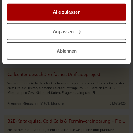
Deutschsprachiger Callcenter-Service – Jetzt freie Kapazitäten
gesammelt haben.
Sie suchen einen zuverlässigen Partner für Ihren Kundenservice? Dann sind
Alle zulassen
Sie bei mir genau richtig! Achtung! Erstmal nur abends oder an
Wochenenden! Ich biete professionelle deutschsprachige Cal ..
Anpassen
Gesuch
in Kosovo
06.08.2026
Ablehnen
Weitere Premium-Gesuche
Callcenter gesucht: Einfaches Umfrageprojekt
Wir vergeben ein laufendes Outbound-Projekt an ein erfahrenes Callcenter.
Zum Projekt: Kurze, einfache Telefonumfrage im B2C-Bereich (ca. 3–5
Minuten pro Gespräch). Leitfaden, Fragenkatalog und Ei ..
Premium-Gesuch
in 81671, München
01.08.2026
B2B-Kaltakquise, Cold Calls & Terminvereinbarung – Fiducia Sales&Solut
Sie suchen neue Kunden, mehr qualifizierte Gespräche und planbare