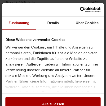
Gesuch
in 10437, Berlin
16.04.2026
Fenster & Türen – Lieferung & fachgerechte Montage
Zustimmung
Details
Über Cookies
Sie suchen hochwertige Fenster und Türen inklusive professioneller
Montage? Dann sind Sie bei uns genau richtig! 🔧 Unsere Leistungen:
Verkauf von Fenstern & Türen (Kunststoff, Aluminium, etc.) ..
Gesuch
in 73466, Lauchheim
08.04.2026
Diese Webseite verwendet Cookies
Wir verwenden Cookies, um Inhalte und Anzeigen zu
personalisieren, Funktionen für soziale Medien anbieten
Weitere Premium-Gesuche
zu können und die Zugriffe auf unsere Website zu
analysieren. Außerdem geben wir Informationen zu Ihrer
Verwendung unserer Website an unsere Partner für
Schreinerei mit deutschen Monteuren montiert Ihre Türen und Fenster
soziale Medien, Werbung und Analysen weiter. Unsere
Wir sind eine Schreinerei und haben uns auf die Lieferung und Einbau von
Partner führen diese Informationen möglicherweise mit
Türelementen spezialisiert, wegen Terminschiebungen haben wie
weiteren Daten zusammen, die Sie ihnen bereitgestellt
momentan ein Montageteam frei. https://www.schreinerei-hero.d ..
haben oder die sie im Rahmen Ihrer Nutzung der Dienste
Premium-Gesuch
in 66709, Weiskirchen
04.06.2026
gesammelt haben.
Alle zulassen