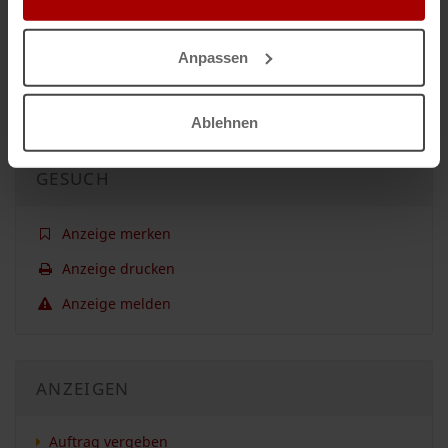
Nicht das passende Gesuch?
Anpassen
Dann lassen Sie sich
kostenlos
von Unternehmen finden:
Jetzt einen Auftrag vergeben.
Ablehnen
GESUCH
Anzeige merken
Anzeige drucken
Anzeige melden
ANZEIGEN
Auftrag vergeben