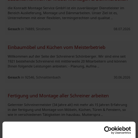
die Konradt Montage Service GmbH ist ein zuverlässiger Dienstleister im
Bereich Auslieferung, Montage und Dämmarbeiten. Unser Ziel ist es,
Unternehmen mit einer flexiblen, termingerechten und qualitat ..
Gesuch
in 74889, Sinsheim
08.07.2026
Einbaumöbel und Küchen vom Meisterbetrieb
Willkommen auf der Seite der Schreinerei Schönberger. Wir sind eine seit
1921 bestehende Schreinerei mit mittlerweile 20 Mitarbeitern und können
Ihnen folgende Leistungen anbieten: - Planung, Aufma ..
Gesuch
in 92546, Schnaittenbach
30.06.2026
Fertigung und Montage aller Schreiner arbeiten
Gelernter Schreinermeister (34 Jahre alt) mit mehr als 15 Jahren Erfahrung
in der fertigung und Montage von Möbeln, Küchen, Türen & Fenstern, so
wie in verschiedenen Tätigkeiten im hausbau. Mutterspra ..
Gesuch
in 88212, Ravensburg
04.06.2026