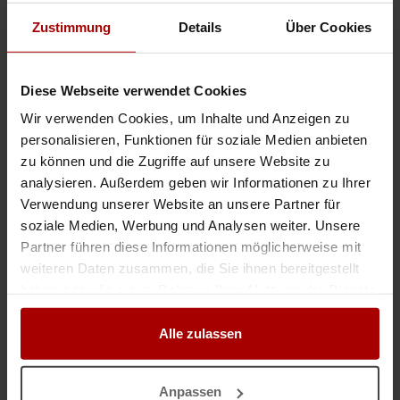
Küchenmontage & Möbelmontage - schnell, sauber & zuverlässig
Zustimmung
Details
Über Cookies
Wir bieten professionelle Küchenmontage und Möbelmontage an. Saubere,
präzise und zuverlässige Arbeit. Langjährige Erfahrung im Bereich
Küchenmontage. Auch kurzfristige Termine möglich. Flexible ..
Diese Webseite verwendet Cookies
Gesuch
in 91217, Hersbruck
26.03.2026
Wir verwenden Cookies, um Inhalte und Anzeigen zu
personalisieren, Funktionen für soziale Medien anbieten
Küchen-und Möbelmontage
zu können und die Zugriffe auf unsere Website zu
analysieren. Außerdem geben wir Informationen zu Ihrer
ehr geehrte Damen und Herren, wir sind ein erfahrenes Montageteam, das
sich auf die professionelle Montage von Einbauküchen in ganz Bayern,
Verwendung unserer Website an unsere Partner für
Sachsen und Hessen spezialisiert hat. Als unabhängige Monte ..
soziale Medien, Werbung und Analysen weiter. Unsere
Gesuch
in 86150, Augsburg
12.11.2025
Partner führen diese Informationen möglicherweise mit
weiteren Daten zusammen, die Sie ihnen bereitgestellt
haben oder die sie im Rahmen Ihrer Nutzung der Dienste
gesammelt haben.
Nicht das passende Gesuch?
Alle zulassen
Dann lassen Sie sich
kostenlos
von Unternehmen finden:
Jetzt einen Auftrag vergeben.
Anpassen