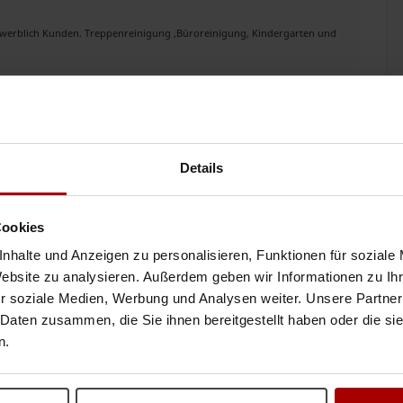
ewerblich Kunden. Treppenreinigung ,Büroreinigung, Kindergarten und
05.08.2026
 Abbruch
Details
rlässigen Partner für Reinigung, Entrümpelung oder Abbrucharbeiten?
ungen, Häusern & ..
Cookies
30.07.2026
nhalte und Anzeigen zu personalisieren, Funktionen für soziale
Website zu analysieren. Außerdem geben wir Informationen zu I
r soziale Medien, Werbung und Analysen weiter. Unsere Partner
itung
 Daten zusammen, die Sie ihnen bereitgestellt haben oder die s
rnehmen JARA Dienstleistungen aus Freiberg unterstützen wir Sie
n.
Gebäudereinigung ..
24.07.2026