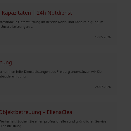
e Kapazitäten | 24h Notdienst
rofessionelle Unterstützung im Bereich Rohr- und Kanalreinigung im
nsere Leistungen: ..
17.05.2026
itung
rnehmen JARA Dienstleistungen aus Freiberg unterstützen wir Sie
Gebäudereinigung ..
24.07.2026
Objektbetreuung – EllenaClea
 Werterhalt! Suchen Sie einen professionellen und gründlichen Service
ienstleistung ..