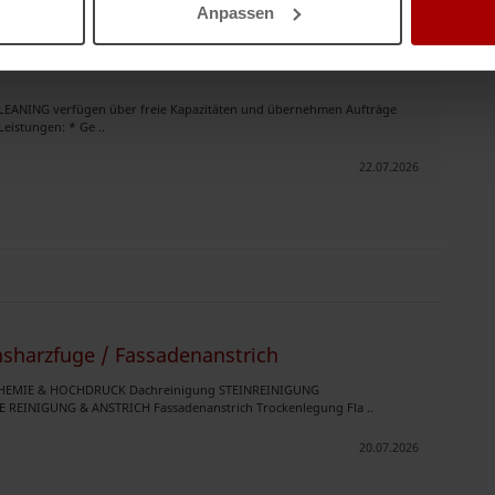
Anpassen
LEANING verfügen über freie Kapazitäten und übernehmen Aufträge
Leistungen: * Ge ..
22.07.2026
nsharzfuge / Fassadenanstrich
HEMIE & HOCHDRUCK Dachreinigung STEINREINIGUNG
INIGUNG & ANSTRICH Fassadenanstrich Trockenlegung Fla ..
20.07.2026