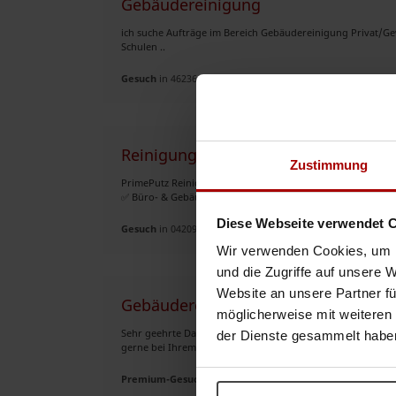
Gebäudereinigung
ich suche Aufträge im Bereich Gebäudereinigung Privat/G
Schulen ..
Gesuch
in 46236, Bottrop
Reinigungdienst, Entrümpelung und
Zustimmung
PrimePutz Reinigungsdienst Leipzig Sie suchen einen zuve
✅ Büro- & Gebäudereinigung ✅ Entrümpelungen von Wohn
Diese Webseite verwendet 
Gesuch
in 04209, Leipzig
Wir verwenden Cookies, um I
und die Zugriffe auf unsere 
Website an unsere Partner fü
Gebäudereinigung und Alltagsbegle
möglicherweise mit weiteren
Sehr geehrte Damen und Herren, als inhabergeführtes Unte
der Dienste gesammelt habe
gerne bei Ihrem Projekt. Wir bieten Ihnen professionelle 
Premium-Gesuch
in 09599, Freiberg