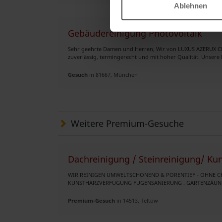
Ablehnen
Gebäudereinigung Photovoltaik
Sehr geehrte Damen und Herren, Wir von LUXUS AZERUX C
zuverlässig, termingerecht und mit hoher Qualität. Unsere 
Gesuch
in 81667, München
Weitere Premium-Gesuche
Dachreinigung / Steinreinigung/ Ku
WIR REINIGEN UMWELTSCHONEND & PORENTIEF - OHNE C
KUNSTHARZVERFUGUNG FUGENSANIERUNG . GARTENZÄUNE RE
Premium-Gesuch
in 14513, Teltow