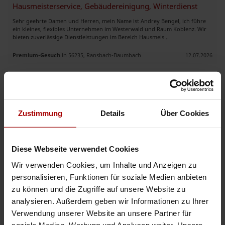
Hausmeisterservice, Gebäudereinigung, Winterdienst
Sehr geehrte Damen und Herren, mein Name ist Andrey Bengel, ich führe
ein kleines, flexibles Unternehmen im Westerwald und Raum Koblenz. Wir
bieten zuverlässige Dienstleistungen im Bereich Hausmeis ..
Premium-Gesuch
in 56235, Ransbach-Baumbach
12.07.2026
Hausmeisterservice
Kaiser Dienstleistungen aus Düsseldorf – Ihr zuverlässiger Partner rund
ums Gebäude. Wir bieten umfassende Hausmeisterservices, darunter
Zustimmung
Details
Über Cookies
Mülltonnenservice, Treppenhausreinigung, Gartenpflege, kleine ..
Gesuch
in 40231, Düsseldorf
07.07.2026
Diese Webseite verwendet Cookies
Wir verwenden Cookies, um Inhalte und Anzeigen zu
Weitere Premium-Gesuche
personalisieren, Funktionen für soziale Medien anbieten
zu können und die Zugriffe auf unsere Website zu
analysieren. Außerdem geben wir Informationen zu Ihrer
Hausmeisterservice, Gebäudereinigung, Winterdienst
Verwendung unserer Website an unsere Partner für
Sehr geehrte Damen und Herren, mein Name ist Andrey Bengel, ich führe
soziale Medien, Werbung und Analysen weiter. Unsere