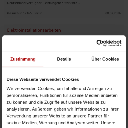
Deutschland verfügbar. Leistungen: • Starkstro ..
Gesuch
in 12165, Berlin
08.07.2026
Elektroinstallationsarbeiten
Ich bin ein Subunternehmer für Elektrobetriebe. Ich unterstütze
Elektrobetriebe bei Montagearbeiten, Kabelverlegung usw. ..
Gesuch
in 84503, Altötting
07.07.2026
Zustimmung
Details
Über Cookies
Meisterbetrieb-Elektroarbeiten
Elektro Velcani ist ein junges, engagiertes Unternehmen, das für Qualität,
Diese Webseite verwendet Cookies
Zuverlässigkeit und kundenorientierten Service steht. Als
Elektromeisterbetrieb verbinden wir aktuelles Fachwissen mit sorgfä ..
Wir verwenden Cookies, um Inhalte und Anzeigen zu
personalisieren, Funktionen für soziale Medien anbieten
Gesuch
in 13595, Berlin
01.07.2026
zu können und die Zugriffe auf unsere Website zu
analysieren. Außerdem geben wir Informationen zu Ihrer
Elektroinstallationen
Verwendung unserer Website an unsere Partner für
soziale Medien, Werbung und Analysen weiter. Unsere
Hallo zusammen, Elektro Jomard sucht neue Aufträge im Bereich