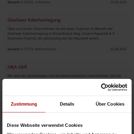
Gesuch
in 33165, Lichtenau
29.03.2026
Glasfaser-Kabelverlegung
Über uns Unser Unternehmen ist seit etwa 15 Jahren im Bereich der
Glasfaser-Kabelverlegung in Deutschland tätig. Unsere Kapazität 4–5
Kolonnen (Teams), die gleichzeitig auf der Baustelle arbeit ..
Gesuch
in 27570, Bremerhaven
22.08.2025
H&A GbR
Wir sind ein zuverlässiges und kundenorientiertes Unternehmen, das für
Qualität, Professionalität und erstklassigen Service steht. Unser Ziel ist es,
unseren Kunden individuelle Lösungen zu bieten und ..
Gesuch
in 30449, Hannover
07.08.2026
Zustimmung
Details
Über Cookies
Zuverlässiger Nachunternehmer für Glasfaser - und Tiefbauprojekte.
Wir sind ein Bauunternehmen aus Baden-Württemberg mit über 7 Jahren
Diese Webseite verwendet Cookies
Erfahrung im Bereich Glasfaserverlegung, Kabel- und Rohrleitungsbau.
Unser Team besteht aus mehr als 20 qualifizierten Fachkräfte ..