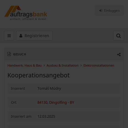
Einloggen
Registrieren
GESUCH
Handwerk, Haus & Bau
Ausbau & Installation
Elektroinstallationen
Kooperationsangebot
Inserent
Tomáš Múdry
Ort
84130, Dingolfing
-
BY
Inseriert am
12.03.2025