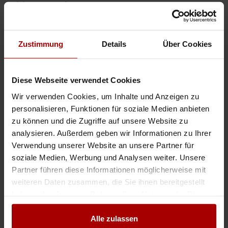
Elektrounternehmen
Sehr geehrte Damen und Herren, wir sind ein erfahrenes
Elektrounternehmen und auf der Suche nach langfristigen Kooperationen
im Bereich Elektroinstallationen. Dank unseres zuverlässigen und qual ..
Zustimmung
Details
Über Cookies
Gesuch
in Slowakei
04.08.2026
Diese Webseite verwendet Cookies
Weitere Premium-Gesuche
Wir verwenden Cookies, um Inhalte und Anzeigen zu
personalisieren, Funktionen für soziale Medien anbieten
zu können und die Zugriffe auf unsere Website zu
Elektrotechnik | Energieinfrastruktur | Gebäudeautomation
analysieren. Außerdem geben wir Informationen zu Ihrer
Elektrotechnik | Umspannwerke | Freileitungen | Gebäudeautomation |
Verwendung unserer Website an unsere Partner für
Erneuerbare Energien Als deutscher Ansprechpartner vertreten wir ein
soziale Medien, Werbung und Analysen weiter. Unsere
international tätiges Elektrotechnikunternehmen mit Erfahrun ..
Partner führen diese Informationen möglicherweise mit
Premium-Gesuch
in 70173, Stuttgart
10.06.2026
weiteren Daten zusammen, die Sie ihnen bereitgestellt
haben oder die sie im Rahmen Ihrer Nutzung der Dienste
gesammelt haben.
Freie Elektriker / Elektrofachkräfte verfügbar
Alle zulassen
Wir haben aktuell freie Kapazitäten und können kurzfristig qualifizierte