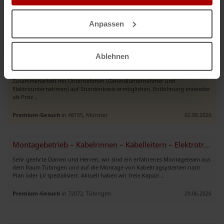
Elektriker für Projekte in ganz Deutschland bereitstellen. Seit über 11 Jahren
Erfahrung auf dem deutschen Markt. Unsere ..
Anpassen
Premium-Gesuch
in 12165, Berlin
08.08.2026
Ablehnen
Wir suchen einen Vertriebsmitarbeiter für die Elektro-Untervergabe“
Wir suchen Unternehmen, Agenturen oder Einzelpersonen, die uns die
Zusammenarbeit mit Unternehmen (Generalunternehmer und
Elektrounternehmen) auf Stundenbasis ermöglichen. Entlohnung entweder
als Proz ..
Premium-Gesuch
in 48155, Münster
02.08.2026
Montagebetrieb – Kabelrinnen – Kabelleitern – Elektrotrassen
Sehr geehrte Damen und Herren, wir sind ein erfahrenes Montageteam aus
dem Raum Tübingen und auf die Montage von Kabeltragsystemen nach
Plan oder LV spezialisiert. Aktuell haben wir freie Kapazi ..
Premium-Gesuch
in 72072, Tübingen
29.06.2026