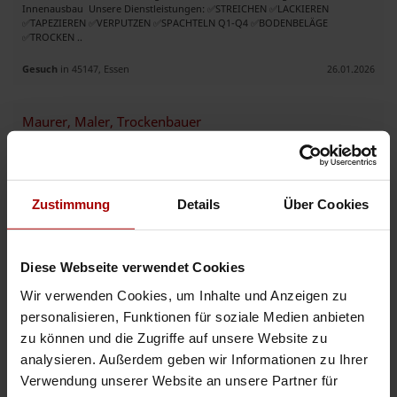
Innenausbau ‍ Unsere Dienstleistungen: ✅️STREICHEN ✅LACKIEREN
✅TAPEZIEREN ✅VERPUTZEN ✅SPACHTELN Q1-Q4 ✅BODENBELÄGE
✅TROCKEN ..
Gesuch
in 45147, Essen
26.01.2026
Maurer, Maler, Trockenbauer
Sehr geehrte Damen und Herren, Wir sind ein vielseitiges, erfahreneres
Unternehmen mit 120 Personalmitgliedern mit verschiedensten
Berufsgruppen. Wir bieten Maurer, Tief- und Hochbau, Altbausanierung ..
Zustimmung
Details
Über Cookies
Gesuch
in Slowakei
14.01.2026
Innenausbau – Trockenbau, Bodenverlegung
Diese Webseite verwendet Cookies
Wir von INR Innenausbau sind Ihr zuverlässiger Partner für hochwertige
Wir verwenden Cookies, um Inhalte und Anzeigen zu
Innenausbauarbeiten und Renovierungen. Mit langjähriger Erfahrung und
einem engagierten Team bieten wir Ihnen professionelle Dien ..
personalisieren, Funktionen für soziale Medien anbieten
zu können und die Zugriffe auf unsere Website zu
Gesuch
in 85221, Dachau
25.12.2025
analysieren. Außerdem geben wir Informationen zu Ihrer
Verwendung unserer Website an unsere Partner für