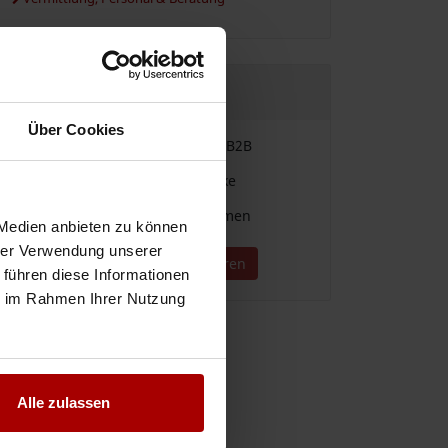
JETZT REGISTRIEREN
Über Cookies
Einfache Vergabe & Suche im B2B
Für alle Branchen und Gewerke
Direkter Kontakt zu Unternehmen
 Medien anbieten zu können
hrer Verwendung unserer
Jetzt kostenlos registrieren
 führen diese Informationen
ie im Rahmen Ihrer Nutzung
Alle zulassen