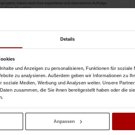
ngsprojekte, haben noch freie Kapazitäten und übernehmen Aufträge
r Ihnen ein umfass ..
15.01.2026
Details
ernehmen
ngsprojekte, haben noch freie Kapazitäten und übernehmen Aufträge
Cookies
r Ihnen ein umfass ..
nhalte und Anzeigen zu personalisieren, Funktionen für soziale
15.01.2026
Website zu analysieren. Außerdem geben wir Informationen zu I
r soziale Medien, Werbung und Analysen weiter. Unsere Partner
 Daten zusammen, die Sie ihnen bereitgestellt haben oder die s
ernehmen
n.
ngsprojekte, haben noch freie Kapazitäten und übernehmen Aufträge
r Ihnen ein umfass ..
Anpassen
15.01.2026