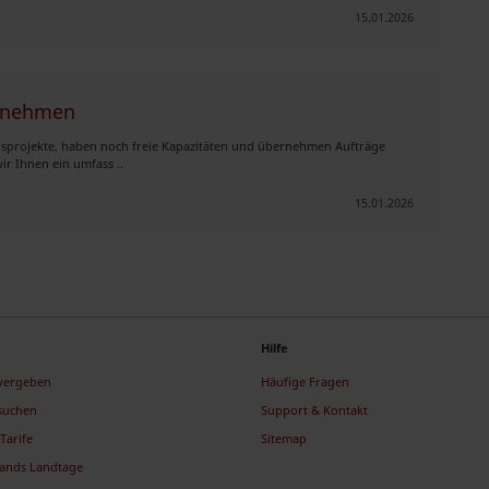
15.01.2026
ernehmen
ngsprojekte, haben noch freie Kapazitäten und übernehmen Aufträge
r Ihnen ein umfass ..
15.01.2026
Hilfe
 vergeben
Häufige Fragen
suchen
Support & Kontakt
Tarife
Sitemap
lands Landtage