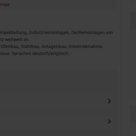
ntage
g Projektleitung, Industriemontagen, De/Remontagen von
tz weltweit an.
er Ofenbau, Stahlbau, Anlagenbau, Inbetriebnahme.
nisse. Sprachen deutsch/englisch.