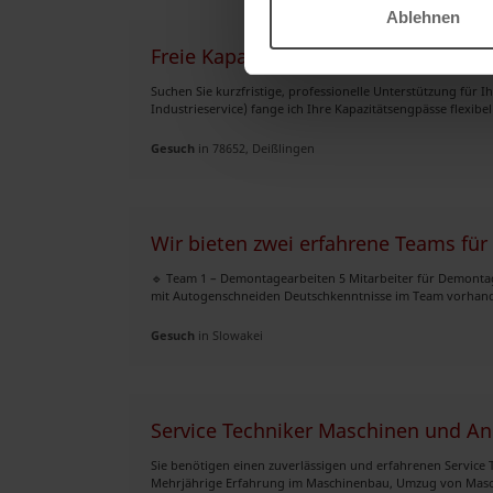
Ablehnen
Freie Kapazitäten: Industriemeister
Suchen Sie kurzfristige, professionelle Unterstützung für I
Industrieservice) fange ich Ihre Kapazitätsengpässe flexibel 
Gesuch
in 78652, Deißlingen
Wir bieten zwei erfahrene Teams für 
🔹 Team 1 – Demontagearbeiten 5 Mitarbeiter für Demonta
mit Autogenschneiden Deutschkenntnisse im Team vorhande
Gesuch
in Slowakei
Service Techniker Maschinen und A
Sie benötigen einen zuverlässigen und erfahrenen Service T
Mehrjährige Erfahrung im Maschinenbau, Umzug von Masch