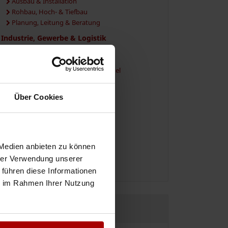
Ausbau & Installation
Rohbau, Hoch- & Tiefbau
Planung, Leitung & Beratung
Industrie, Gewerbe & Logistik
Industrie- & Gewerbebau
Industrielles Fachpersonal
Herstellung, Verarbeitung & Handel
Transport, Logistik & Verkehr
Dienstleistungen & Services
Über Cookies
Gebäude & Immobilien
Marketing, Vertrieb & Verkauf
Finanzen, Recht & Verwaltung
EDV, IT & Medien
 Medien anbieten zu können
Sicherheit, Events & Gastronomie
hrer Verwendung unserer
Vermittlung, Personal & Beratung
 führen diese Informationen
ie im Rahmen Ihrer Nutzung
JETZT REGISTRIEREN