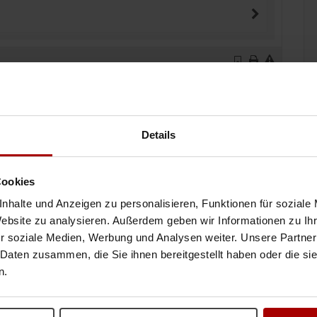
inen Auftrag vergeben
Details
Cookies
nhalte und Anzeigen zu personalisieren, Funktionen für soziale
Website zu analysieren. Außerdem geben wir Informationen zu I
tet Maschinenservice
r soziale Medien, Werbung und Analysen weiter. Unsere Partner
 Daten zusammen, die Sie ihnen bereitgestellt haben oder die s
Wartung und Reparatur von Maschinen • Störungsanalyse und
echanischen Komponenten • Mont ..
n.
16.07.2026