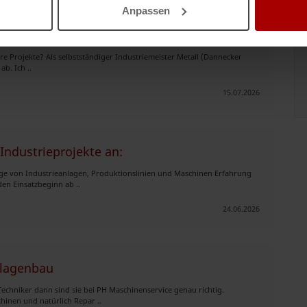
Anpassen
 für Montage & Schaltschrankverdrah
hre Projekte? Als selbstständiger Industriemeister Metall (Dannecker
ab. Ich ..
15.07.2026
Industrieprojekte an:
ge von Industrieanlagen, Produktionslinien und Maschinen Erfahrung
n Einsatzbeginn ab ..
24.06.2026
nlagenbau
echniker dann sind sie bei PH Maschinenservice genau richtig.
inen und natürlich Repar ..