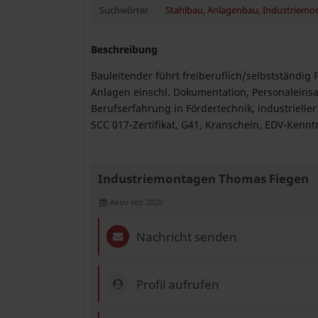
Suchwörter
Stahlbau
,
Anlagenbau
,
Industriemo
Beschreibung
Bauleitender führt freiberuflich/selbstständi
Anlagen einschl. Dokumentation, Personaleinsa
Berufserfahrung in Fördertechnik, industriell
SCC 017-Zertifikat, G41, Kranschein, EDV-Kennt
Industriemontagen Thomas Fiegen
Aktiv seit 2020
Nachricht senden
Profil aufrufen