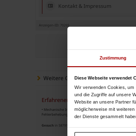
Kontakt & Impressum
Anzeigen-ID: 70265
Jetzt e
Zustimmung
Weitere Gesuche
Diese Webseite verwendet 
Wir verwenden Cookies, um I
und die Zugriffe auf unsere 
Erfahrener Industriemechaniker bie
Website an unsere Partner fü
möglicherweise mit weiteren
• Mechanische Instandhaltung von Produktionsanlagen • 
Fehlerbehebung • Austausch von Lagern, Getrieben und m
der Dienste gesammelt habe
Gesuch
in 58791, Werdohl