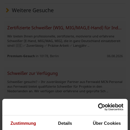
Weitere Gesuche
Zertifizierte Schweißer (WIG, MIG/MAG,E-Hand) für Industrie & Handwerk
Wir bieten Ihnen professionelle, zertifizierte, motivierte und erfahrene
Schweißer (E-Hand, MIG/MAG, WIG), die in ganz Deutschland einsatzbereit
sind! 🇩🇪 ✅ Zuverlässig ✅ Präzise Arbeit ✅ Langjähr ..
Premium-Gesuch
in 10178, Berlin
06.08.2026
Schweißer zur Verfügung
Schweißer gesucht? – Ihr zuverlässiger Partner aus Fernwald MCN Personal
aus Fernwald bietet qualifizierte Schweißer für Projekte in den
Niederlanden an. Wir verfügen über erfahrene und geprüfte Sch ..
Gesuch
in 35463, Fernwald
04.08.2026
Erfahrene WIG-Schweißer und Rohrleitungsmonteure suchen neue Projekte
Zustimmung
Details
Über Cookies
Wir sind ein polnisches Schweiß- und Montageunternehmen und suchen