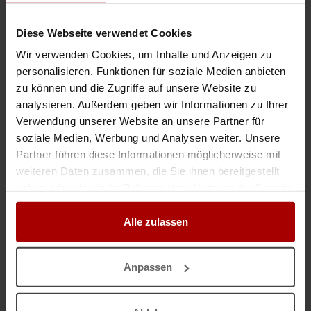
neue Aufträge sowie langfristige Geschäftspartner in Deutschland. Unsere
qualifizierten WIG-Schweißer (TIG) und erfahrenen Rohrlei ..
Diese Webseite verwendet Cookies
Gesuch
in Polen
31.07.2026
Wir verwenden Cookies, um Inhalte und Anzeigen zu
personalisieren, Funktionen für soziale Medien anbieten
Lohnschweißen, Werkstatt-Vorfertigung, Baugruppenfertigung, MIG MAG Sc
zu können und die Zugriffe auf unsere Website zu
Langfristige Partnerschaft im Maschinenbau: Werkstatt-Vorfertigung &
analysieren. Außerdem geben wir Informationen zu Ihrer
High-End-Schweißtechnik Kurzbeschreibung / Teaser: Qualitäts-
Verwendung unserer Website an unsere Partner für
Industrieservice bietet freie Werkstattkapazitäten für den anspruchs ..
soziale Medien, Werbung und Analysen weiter. Unsere
Gesuch
in 74918, Angelbachtal
25.07.2026
Partner führen diese Informationen möglicherweise mit
weiteren Daten zusammen, die Sie ihnen bereitgestellt
haben oder die sie im Rahmen Ihrer Nutzung der Dienste
Angebot zur Zusammenarbeit
gesammelt haben.
Sehr geehrte Damen und Herren, ich biete professionelle Schweiß- und
Alle zulassen
Montagearbeiten für Unternehmen sowie Privatkunden an. Ich verfüge
über Erfahrung in der Herstellung und Montage von Stahlkonstr ..
Gesuch
in 10115, Berlin
25.07.2026
Anpassen