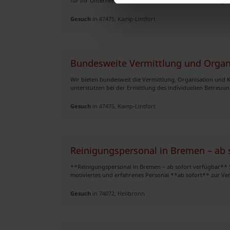
für Ihr Unternehmen? Wir unterstützen deutsche Arbeitgebe
Gesuch
in 47475, Kamp-Lintfort
Bundesweite Vermittlung und Organ
Wir bieten bundesweit die Vermittlung, Organisation und 
unterstützen bei der Ermittlung des individuellen Betreuung
Gesuch
in 47475, Kamp-Lintfort
Reinigungspersonal in Bremen – ab 
**Reinigungspersonal in Bremen – ab sofort verfügbar** S
motiviertes und erfahrenes Personal **ab sofort** zur Ve
Gesuch
in 74072, Heilbronn