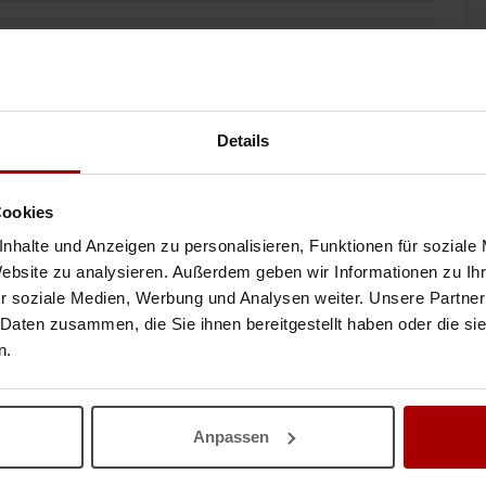
inen Auftrag vergeben
Details
Cookies
nhalte und Anzeigen zu personalisieren, Funktionen für soziale
bien, Bosnien, Kroatien und Bulgari
Website zu analysieren. Außerdem geben wir Informationen zu I
den-Betreuung und bundesweit in ganz Deutschland tätig. Wir vermitteln
r soziale Medien, Werbung und Analysen weiter. Unsere Partner
rzegowina, Kr ..
 Daten zusammen, die Sie ihnen bereitgestellt haben oder die s
05.08.2026
n.
d der EU – Recruiting, Visum..
Anpassen
Visum und Integration Sie suchen zuverlässige Arbeits- oder Fachkräfte