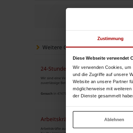
Jetzt e
Zustimmung
Weitere Gesuche
Diese Webseite verwendet 
Wir verwenden Cookies, um I
24-Stunden-Betreuungskräfte aus Ser
und die Zugriffe auf unsere 
Wir sind eine Vermittlungsagentur im Bereich der 24-Stun
Website an unsere Partner fü
zuverlässige Betreuungskräfte aus Serbien, Bosnien und He
möglicherweise mit weiteren
Gesuch
in 47475, Kamp-Lintfort
der Dienste gesammelt habe
Arbeitskräfte aus dem Westbalkan un
Ablehnen
Arbeitskräfte aus dem Westbalkan und der EU – Recruiting, 