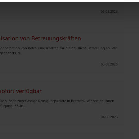
r bei de ..
05.08.2026
isation von Betreuungskräften
Koordination von Betreuungskräften für die häusliche Betreuung an. Wir
sbedarfs, d ..
05.08.2026
sofort verfügbar
ie suchen zuverlässige Reinigungskräfte in Bremen? Wir stellen Ihnen
rfügung. **Un ..
04.08.2026