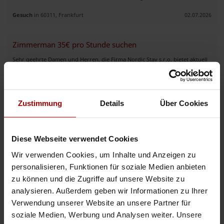
Gesuch
in 60311, Frankfurt
02.07.2026
Zimmerman 35€ pro Stunde suchen
Sehr geehrte Damen und Herren, die Firma Nordic Stav s.r.o. bietet aktuell
qualifizierte und zuverlässige Zimmermänner für ein Projekt in Berlin an.
Wir können Ihnen Zimmermänner mit Erfahrung i ..
Gesuch
in 10115, Berlin
02.07.2026
Zustimmung
Details
Über Cookies
Personal für alle Arten Bauprojekten
Wir sind ein deutsch-polnisches Unternehmen und stellen qualifiziertes
Diese Webseite verwendet Cookies
Fachpersonal für alle Arten von Bauprojekten und Industrieprojekten zur
Verfügung. Wir sind offen für verschiedene Formen der Zu ..
Wir verwenden Cookies, um Inhalte und Anzeigen zu
personalisieren, Funktionen für soziale Medien anbieten
Gesuch
in 90439, Nürnberg
30.06.2026
zu können und die Zugriffe auf unsere Website zu
analysieren. Außerdem geben wir Informationen zu Ihrer
Bauunternehmen hat zu sofort freie Kapazitäten
Verwendung unserer Website an unsere Partner für
soziale Medien, Werbung und Analysen weiter. Unsere
Wir sind ein Unternehmen aus Osnabrück und suchen zu sofort Aufträge im