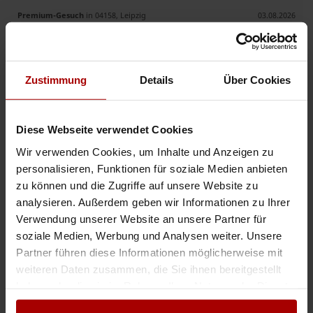
Premium-Gesuch
in 04158, Leipzig
03.08.2026
PV DC-Montage | Privathäuser, Gewerbe & Freiflächen | Deutschlandweit
PV DC-Montage | Privathäuser, Gewerbe & Freiflächen | Deutschlandweit
Zustimmung
Details
Über Cookies
Sie suchen einen zuverlässigen Nachunternehmer für die DC-Montage? Wir
übernehmen Photovoltaikprojekte jeder Größe. Leist ..
Gesuch
in 14480, Potsdam
28.07.2026
Diese Webseite verwendet Cookies
Wir verwenden Cookies, um Inhalte und Anzeigen zu
PV DC + AC | Komplettlösungen | Privathäuser, Gewerbe & Industrie
personalisieren, Funktionen für soziale Medien anbieten
zu können und die Zugriffe auf unsere Website zu
Wir übernehmen Photovoltaikanlagen als zuverlässiger Nachunternehmer –
von der Montage bis zur Inbetriebnahme. Unser Leistungsumfang ✔
analysieren. Außerdem geben wir Informationen zu Ihrer
Unterkonstruktion ✔ Modulmontage ✔ komplette DC-Monta ..
Verwendung unserer Website an unsere Partner für
Gesuch
in 14480, Potsdam
28.07.2026
soziale Medien, Werbung und Analysen weiter. Unsere
Partner führen diese Informationen möglicherweise mit
weiteren Daten zusammen, die Sie ihnen bereitgestellt
PV DC + AC | Komplettlösungen | Privathäuser, Gewerbe & Industrie
haben oder die sie im Rahmen Ihrer Nutzung der Dienste
Wir übernehmen Photovoltaikanlagen als zuverlässiger Nachunternehmer –
gesammelt haben.
von der Montage bis zur Inbetriebnahme. Unser Leistungsumfang ✔