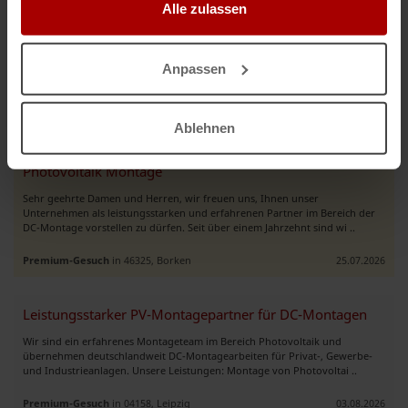
Alle zulassen
Unterkonstruktion ✔ Modulmontage ✔ komplette DC-Monta ..
Gesuch
in 14480, Potsdam
28.07.2026
Anpassen
Weitere Premium-Gesuche
Ablehnen
Photovoltaik Montage
Sehr geehrte Damen und Herren, wir freuen uns, Ihnen unser
Unternehmen als leistungsstarken und erfahrenen Partner im Bereich der
DC-Montage vorstellen zu dürfen. Seit über einem Jahrzehnt sind wi ..
Premium-Gesuch
in 46325, Borken
25.07.2026
Leistungsstarker PV-Montagepartner für DC-Montagen
Wir sind ein erfahrenes Montageteam im Bereich Photovoltaik und
übernehmen deutschlandweit DC-Montagearbeiten für Privat-, Gewerbe-
und Industrieanlagen. Unsere Leistungen: Montage von Photovoltai ..
Premium-Gesuch
in 04158, Leipzig
03.08.2026